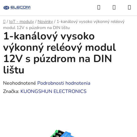
Prejsť
Hľadať
NÁKUP
na
KOŠÍK
obsah
Domov
/
IoT - moduly
/
Novinky
/
1-kanálový vysoko výkonný reléový
modul 12V s púzdrom na DIN lištu
1-kanálový vysoko
výkonný reléový modul
12V s púzdrom na DIN
lištu
Priemerné
Neohodnotené
Podrobnosti hodnotenia
hodnotenie
Značka:
KUONGSHUN ELECTRONICS
produktu
je
0,0
z
5