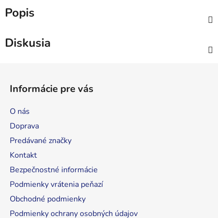
Popis
Diskusia
Z
á
Informácie pre vás
p
ä
O nás
t
Doprava
i
Predávané značky
e
Kontakt
Bezpečnostné informácie
Podmienky vrátenia peňazí
Obchodné podmienky
Podmienky ochrany osobných údajov