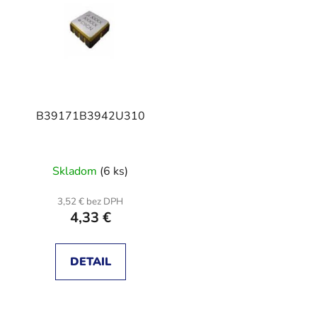
s
p
r
o
d
B39171B3942U310
u
k
t
Skladom
(6 ks)
o
v
3,52 € bez DPH
4,33 €
DETAIL