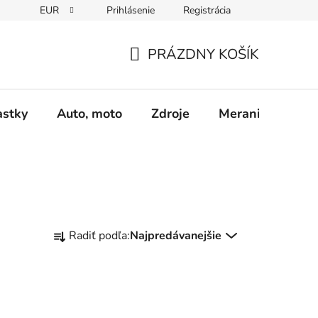
EUR
Prihlásenie
Registrácia
Obchodné podmienky
Podmienky ochrany osobných údajo
PRÁZDNY KOŠÍK
NÁKUPNÝ
KOŠÍK
astky
Auto, moto
Zdroje
Meranie - Spájk
R
Radiť podľa:
Najpredávanejšie
a
d
e
n
i