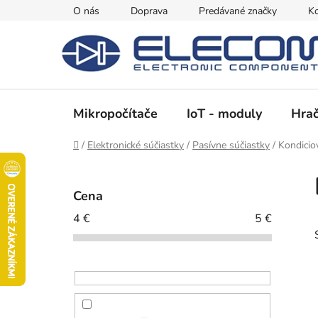
Prejsť
O nás
Doprava
Predávané značky
Ko
na
obsah
Mikropočítače
IoT - moduly
Hrač
Domov
/
Elektronické súčiastky
/
Pasívne súčiastky
/
Kondicio
B
o
Cena
č
4
€
5
€
n
ý
p
a
n
e