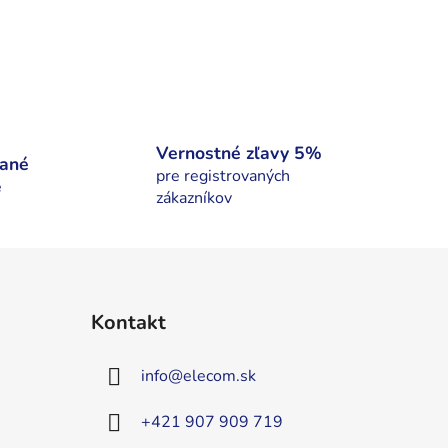
Vernostné zľavy 5%
nané
pre registrovaných
é
zákazníkov
Kontakt
info
@
elecom.sk
+421 907 909 719