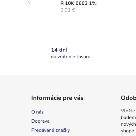
R 10K 0603 1%
0,01 €
14 dní
na vrátenie tovaru
Z
á
Informácie pre vás
Odob
p
ä
Vložte
O nás
t
budeme
Doprava
i
nových
Predávané značky
shope.
e