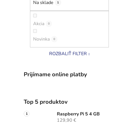
Na sklade
1
i
l
Akcia
0
Novinka
0
ROZBALIŤ FILTER
Prijímame online platby
Top 5 produktov
Raspberry Pi 5 4 GB
129,90 €