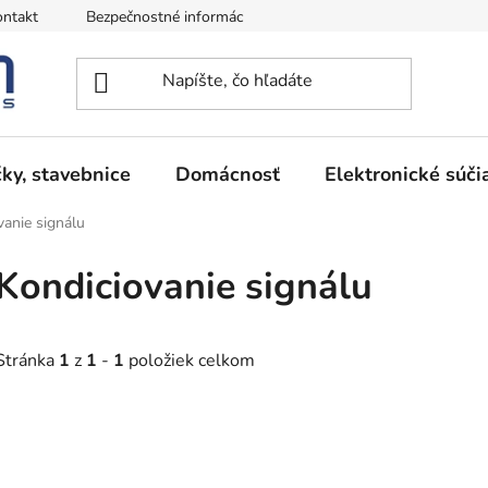
ntakt
Bezpečnostné informácie
Podmienky vrátenia peňazí
ky, stavebnice
Domácnosť
Elektronické súči
vanie signálu
Kondiciovanie signálu
Stránka
1
z
1
-
1
položiek celkom
V
ý
p