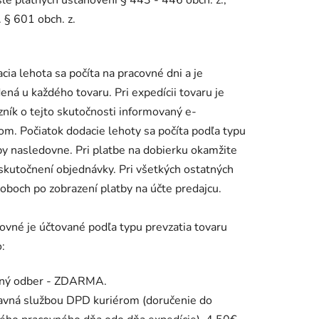
.
§ 601 obch.
z.
cia lehota sa počíta na pracovné dni a je
ená u každého tovaru.
Pri expedícii tovaru je
zník o tejto skutočnosti informovaný e-
om.
Počiatok dodacie lehoty sa počíta podľa typu
by nasledovne.
Pri platbe na dobierku okamžite
skutočnení objednávky.
Pri všetkých ostatných
oboch po zobrazení platby na účte predajcu.
ovné je účtované podľa typu prevzatia tovaru
:
ný odber - ZDARMA.
vná službou DPD kuriérom (doručenie do