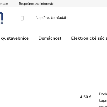
ntakt
Bezpečnostné informácie
Podmienky vrátenia peňazí
ky, stavebnice
Domácnosť
Elektronické súči
Dodá
4,50 €
kúpn
zmys