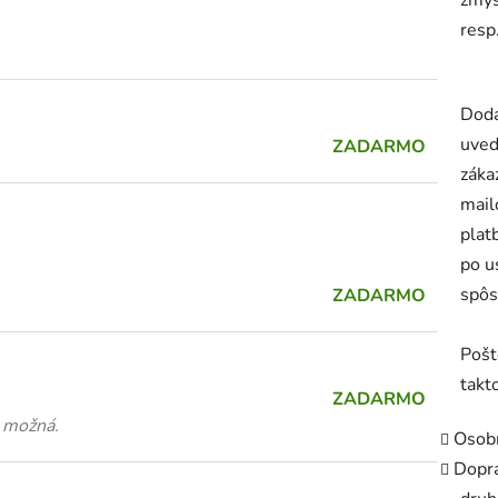
resp
Doda
uved
ZADARMO
záka
mail
plat
po u
spôs
ZADARMO
Pošt
takto
ZADARMO
e možná.
Osob
Dopra