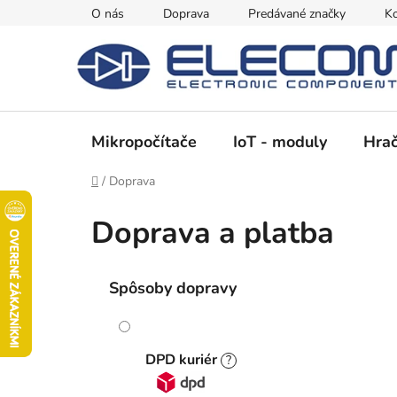
Prejsť
O nás
Doprava
Predávané značky
Ko
na
obsah
Mikropočítače
IoT - moduly
Hrač
Domov
/
Doprava
Doprava a platba
Spôsoby dopravy
DPD kuriér
?