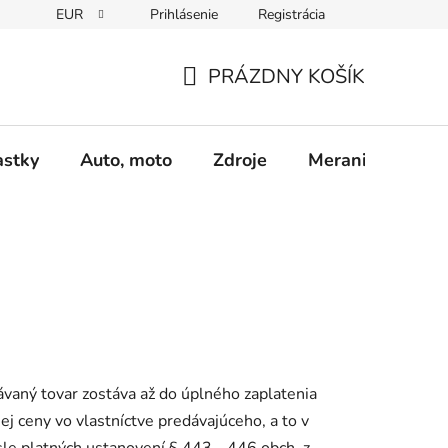
EUR
Prihlásenie
Registrácia
Obchodné podmienky
Podmienky ochrany osobných údajo
PRÁZDNY KOŠÍK
NÁKUPNÝ
KOŠÍK
astky
Auto, moto
Zdroje
Meranie - Spájk
vaný tovar zostáva až do úplného zaplatenia
ej ceny vo vlastníctve predávajúceho, a to v
le platných ustanovení § 443 - 446 obch.
z.,