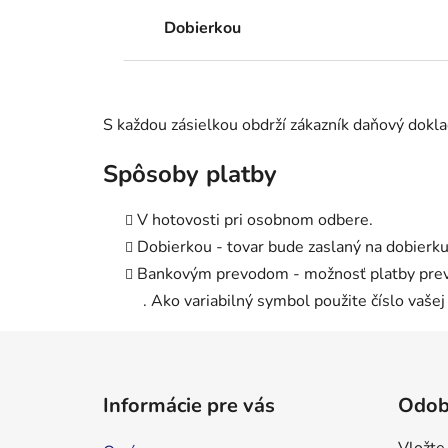
Dobierkou
S každou zásielkou obdrží zákazník daňový doklad
Spôsoby platby
V hotovosti pri osobnom odbere.
Dobierkou - tovar bude zaslaný na dobierku
Bankovým prevodom - možnosť platby prevo
.
Ako variabilný symbol použite číslo vašej
Z
á
Informácie pre vás
Odob
p
ä
Vložte