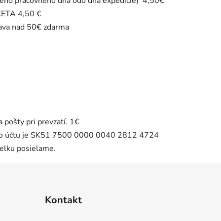
ého pracovného dňa odo dňa expedície) 4,50€
ETA 4,50 €
ava nad 50€ zdarma
 pošty pri prevzatí. 1€
lo účtu je SK51 7500 0000 0040 2812 4724
ielku posielame.
Kontakt