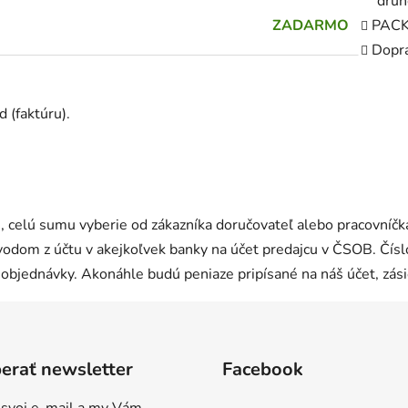
druh
ZADARMO
PACK
Dopr
 (faktúru).
, celú sumu vyberie od zákazníka doručovateľ alebo pracovníčka
dom z účtu v akejkoľvek banky na účet predajcu v ČSOB.
Čís
 objednávky.
Akonáhle budú peniaze pripísané na náš účet, zás
erať newsletter
Facebook
 svoj e-mail a my Vám