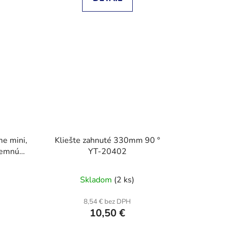
me mini,
Kliešte zahnuté 330mm 90 °
jemnú
YT-20402
olácia
Skladom
(2 ks)
8,54 € bez DPH
10,50 €