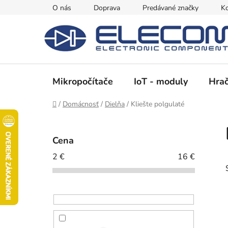
Prejsť
O nás
Doprava
Predávané značky
Ko
na
obsah
Mikropočítače
IoT - moduly
Hrač
Domov
/
Domácnosť
/
Dielňa
/
Kliešte polgulaté
B
o
Cena
č
2
€
16
€
n
ý
p
a
n
e