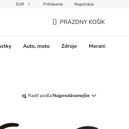
EUR
Prihlásenie
Registrácia
Obchodné podmienky
Podmienky ochrany osobných údajo
PRÁZDNY KOŠÍK
NÁKUPNÝ
KOŠÍK
astky
Auto, moto
Zdroje
Meranie - Spájk
R
Radiť podľa:
Najpredávanejšie
a
d
e
n
i