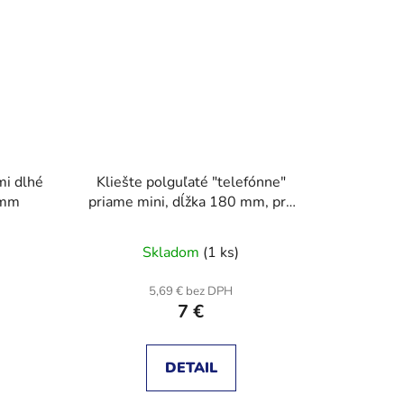
mi dlhé
Kliešte polguľaté "telefónne"
 mm
priame mini, dĺžka 180 mm, pre
jemnú mechaniku, máčaná
izolácia
Skladom
(1 ks)
5,69 € bez DPH
7 €
DETAIL