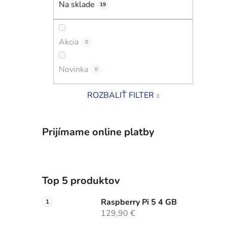
Na sklade
19
i
l
Akcia
0
Novinka
0
ROZBALIŤ FILTER
Prijímame online platby
Top 5 produktov
Raspberry Pi 5 4 GB
129,90 €