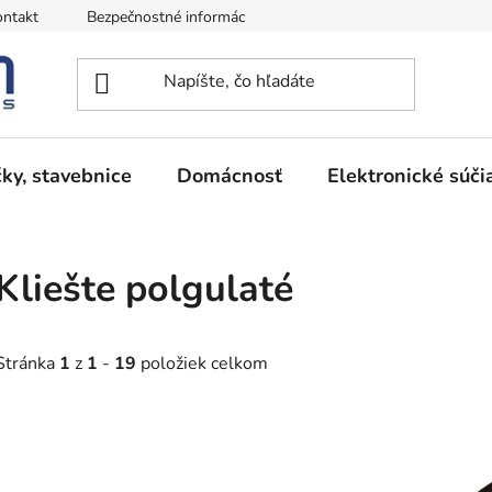
ntakt
Bezpečnostné informácie
Podmienky vrátenia peňazí
ky, stavebnice
Domácnosť
Elektronické súči
Kliešte polgulaté
Stránka
1
z
1
-
19
položiek celkom
V
ý
p