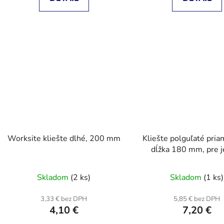
Worksite kliešte dlhé, 200 mm
Kliešte polguľaté pria
dĺžka 180 mm, pre 
mechaniku, máčaná iz
Skladom
(2 ks)
Skladom
(1 ks)
3,33 € bez DPH
5,85 € bez DPH
4,10 €
7,20 €