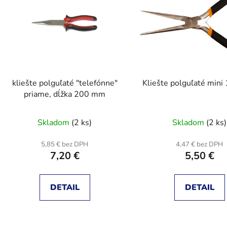
s
p
r
o
d
kliešte polguľaté "telefónne"
Kliešte polguľaté min
u
priame, dĺžka 200 mm
k
t
Skladom
(2 ks)
Skladom
(2 ks)
o
v
5,85 € bez DPH
4,47 € bez DPH
7,20 €
5,50 €
DETAIL
DETAIL