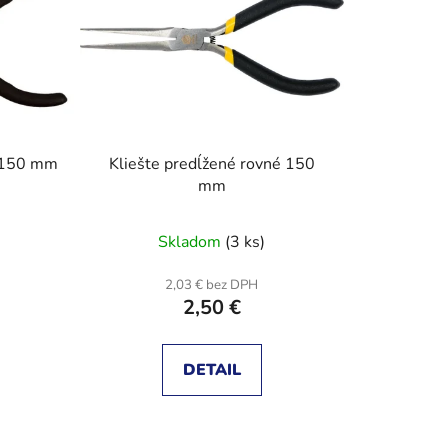
e
p
r
o
d
u
i 150 mm
Kliešte predĺžené rovné 150
k
mm
t
o
Skladom
(3 ks)
v
2,03 € bez DPH
2,50 €
DETAIL