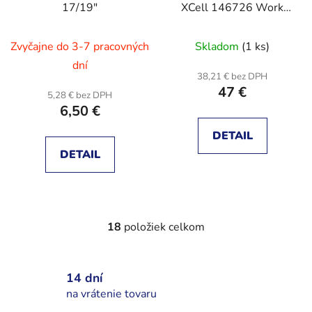
17/19″
XCell 146726 Work
Base, napájané
akumulátorom
Zvyčajne do 3-7 pracovných
Skladom
(1 ks)
dní
38,21 € bez DPH
47 €
5,28 € bez DPH
6,50 €
DETAIL
DETAIL
18
položiek celkom
O
v
l
14 dní
á
d
na vrátenie tovaru
a