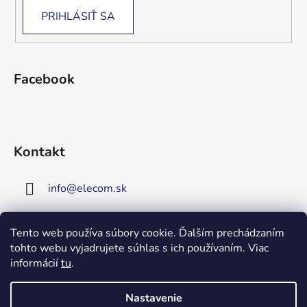
PRIHLÁSIŤ SA
Facebook
Kontakt
info
@
elecom.sk
+421 907 909 719
Tento web používa súbory cookie. Ďalším prechádzaním
tohto webu vyjadrujete súhlas s ich používaním. Viac
Upozornenie!
informácií
tu
.
Vitajte na našej novej
stránke!
Zaregistrujte sa!
Nastavenie