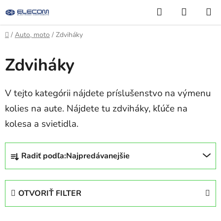
Prejsť
Hľadať
NÁKUP
na
KOŠÍK
obsah
Domov
/
Auto, moto
/
Zdviháky
Zdviháky
V tejto kategórii nájdete príslušenstvo na výmenu
kolies na aute. Nájdete tu zdviháky, kľúče na
kolesa a svietidla.
R
Radiť podľa:
Najpredávanejšie
a
d
e
OTVORIŤ FILTER
n
i