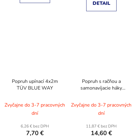
DETAIL
Popruh upínací 4x2m
Popruh s račňou a
TÜV BLUE WAY
samonavíjacie háky
100daN 2m TÜV BLUE
WAY
Zvyčajne do 3-7 pracovných
Zvyčajne do 3-7 pracovných
dní
dní
6,26 € bez DPH
11,87 € bez DPH
7,70 €
14,60 €