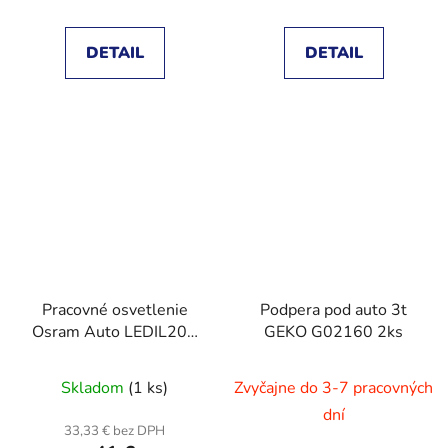
DETAIL
DETAIL
Pracovné osvetlenie
Podpera pod auto 3t
Osram Auto LEDIL207
GEKO G02160 2ks
LEDinspect
PROFESSIONAL 150, 3
Skladom
(1 ks)
Zvyčajne do 3-7 pracovných
W, napájané
dní
akumulátorom
33,33 € bez DPH