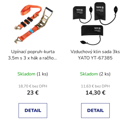
V
e
ý
p
p
r
i
o
s
d
p
u
r
k
Upínací popruh-kurta
Vzduchový klin sada 3ks
o
t
3,5m s 3 x hák a račňou,
YATO YT-67385
d
o
pevnosť 4000kg
u
v
Skladom
(1 ks)
Skladom
(2 ks)
k
t
18,70 € bez DPH
11,63 € bez DPH
o
23 €
14,30 €
v
DETAIL
DETAIL