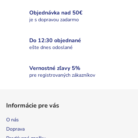
c
i
Objednávka nad 50€
e
je s dopravou zadarmo
p
r
v
Do 12:30 objednané
k
ešte dnes odoslané
y
v
ý
Vernostné zľavy 5%
p
pre registrovaných zákazníkov
i
s
Z
u
á
Informácie pre vás
p
ä
O nás
t
Doprava
i