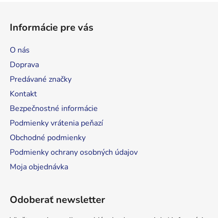
Z
á
Informácie pre vás
p
ä
O nás
t
Doprava
i
Predávané značky
e
Kontakt
Bezpečnostné informácie
Podmienky vrátenia peňazí
Obchodné podmienky
Podmienky ochrany osobných údajov
Moja objednávka
Odoberať newsletter