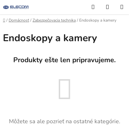
Prejsť
Hľadať
NÁKUP
na
KOŠÍK
obsah
Domov
/
Domácnosť
/
Zabezpečovacia technika
/
Endoskopy a kamery
Endoskopy a kamery
Produkty ešte len pripravujeme.
Môžete sa ale pozrieť na ostatné kategórie.