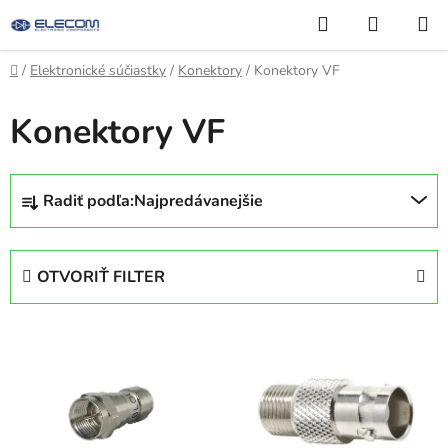
Prejsť
Hľadať
NÁKUP
na
KOŠÍK
obsah
Domov
/
Elektronické súčiastky
/
Konektory
/
Konektory VF
Konektory VF
R
Radiť podľa:
Najpredávanejšie
a
d
e
OTVORIŤ FILTER
n
i
V
e
ý
p
p
r
i
o
s
d