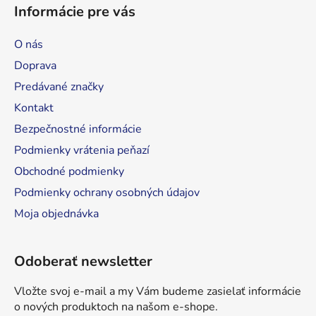
á
Informácie pre vás
p
ä
O nás
t
Doprava
i
Predávané značky
e
Kontakt
Bezpečnostné informácie
Podmienky vrátenia peňazí
Obchodné podmienky
Podmienky ochrany osobných údajov
Moja objednávka
Odoberať newsletter
Vložte svoj e-mail a my Vám budeme zasielať informácie
o nových produktoch na našom e-shope.