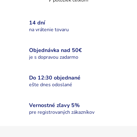
7
položiek celkom
O
v
l
14 dní
á
d
na vrátenie tovaru
a
c
i
Objednávka nad 50€
e
je s dopravou zadarmo
p
r
v
Do 12:30 objednané
k
ešte dnes odoslané
y
v
ý
Vernostné zľavy 5%
p
pre registrovaných zákazníkov
i
s
Z
u