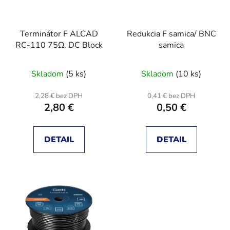
p
u
r
k
Terminátor F ALCAD
Redukcia F samica/ BNC
o
t
RC-110 75Ω, DC Block
samica
d
o
u
v
Skladom
(5 ks)
Skladom
(10 ks)
k
t
2,28 € bez DPH
0,41 € bez DPH
o
2,80 €
0,50 €
v
DETAIL
DETAIL