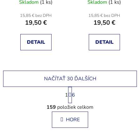
Skladom
(1 ks)
Skladom
(1 ks)
15,85 € bez DPH
15,85 € bez DPH
19,50 €
19,50 €
DETAIL
DETAIL
NAČÍTAŤ 30 ĎALŠÍCH
S
1
t
6
r
O
á
159
položiek celkom
v
n
l
k
HORE
á
o
d
v
a
a