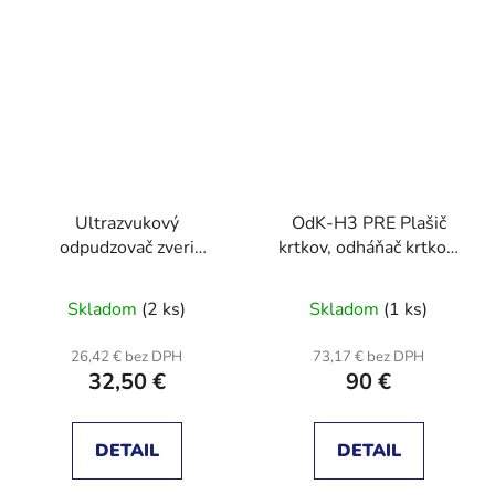
Ultrazvukový
OdK-H3 PRE Plašič
odpudzovač zveri
krtkov, odháňač krtkov,
KERBL SONIC FLASH
hryzcov, hrabošov
SOLAR
VIBRAČNE - ZVUKOVÝ
Skladom
(2 ks)
Skladom
(1 ks)
26,42 € bez DPH
73,17 € bez DPH
32,50 €
90 €
DETAIL
DETAIL