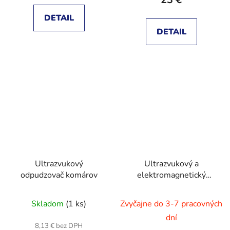
DETAIL
DETAIL
Ultrazvukový
Ultrazvukový a
odpudzovač komárov
elektromagnetický
odpudzovač hlodavcov,
DualEffect
Skladom
(1 ks)
Zvyčajne do 3-7 pracovných
dní
8,13 € bez DPH