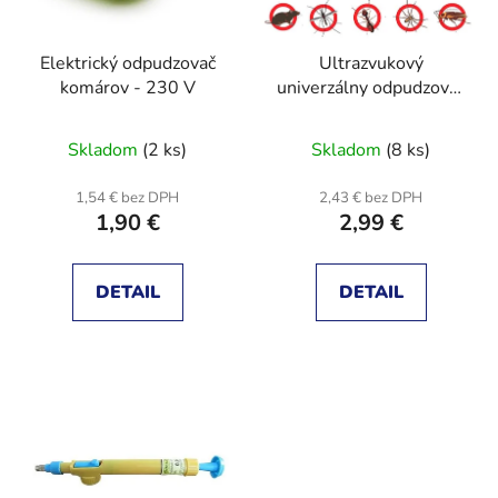
p
u
r
k
Elektrický odpudzovač
Ultrazvukový
o
t
komárov - 230 V
univerzálny odpudzovač
d
o
hmyzu a myší
u
v
Skladom
(2 ks)
Skladom
(8 ks)
k
t
1,54 € bez DPH
2,43 € bez DPH
o
1,90 €
2,99 €
v
DETAIL
DETAIL