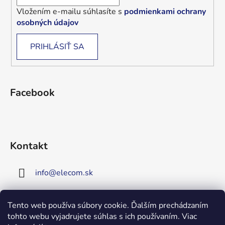
Vložením e-mailu súhlasíte s
podmienkami ochrany
osobných údajov
PRIHLÁSIŤ SA
Facebook
Kontakt
info
@
elecom.sk
+421 907 909 719
Tento web používa súbory cookie. Ďalším prechádzaním
tohto webu vyjadrujete súhlas s ich používaním. Viac
Upozornenie!