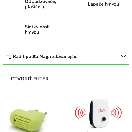
Odpudzovače,
Lapače hmyzu
plašiče a
pasce na
škodcov
Sieťky proti
hmyzu
R
Radiť podľa:
Najpredávanejšie
a
d
e
OTVORIŤ FILTER
n
i
V
e
ý
p
p
r
i
o
s
d