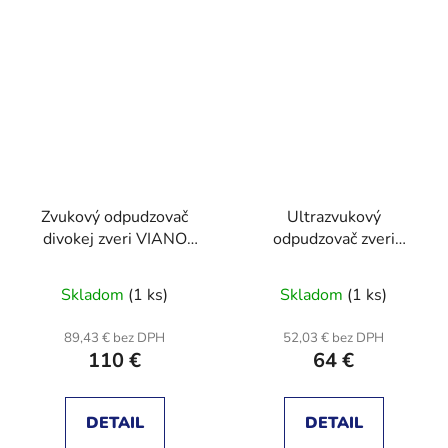
Zvukový odpudzovač
Ultrazvukový
divokej zveri VIANO
odpudzovač zveri
OZ-1 - napájanie cez
KERBL 299679
12V adaptér v balení
ULTRASTOP DUOX2
Skladom
(1 ks)
Skladom
(1 ks)
89,43 € bez DPH
52,03 € bez DPH
110 €
64 €
DETAIL
DETAIL