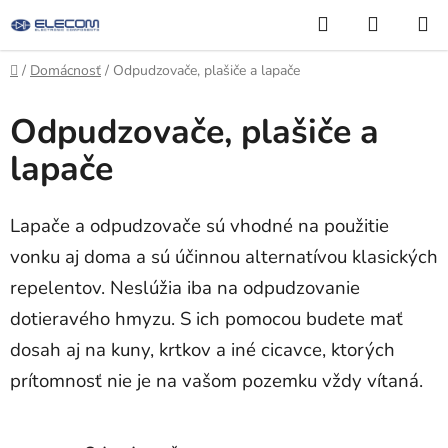
Prejsť
Hľadať
NÁKUP
na
KOŠÍK
obsah
Domov
/
Domácnosť
/
Odpudzovače, plašiče a lapače
Odpudzovače, plašiče a
lapače
Lapače a odpudzovače sú vhodné na použitie
vonku aj doma a sú účinnou alternatívou klasických
repelentov. Neslúžia iba na odpudzovanie
dotieravého hmyzu. S ich pomocou budete mať
dosah aj na kuny, krtkov a iné cicavce, ktorých
prítomnosť nie je na vašom pozemku vždy vítaná.