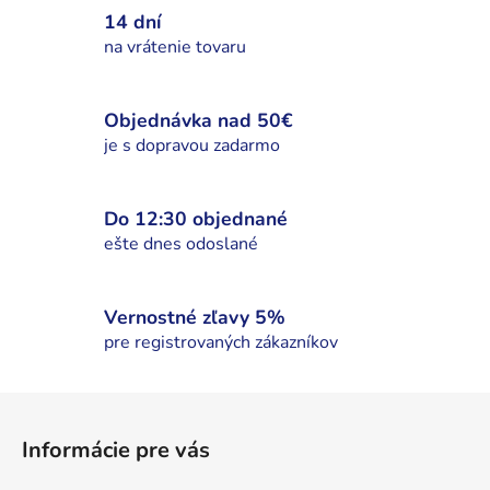
c
n
14 dní
i
i
na vrátenie tovaru
e
e
p
r
Objednávka nad 50€
v
je s dopravou zadarmo
k
y
v
Do 12:30 objednané
ý
ešte dnes odoslané
p
i
s
Vernostné zľavy 5%
u
pre registrovaných zákazníkov
Z
á
Informácie pre vás
p