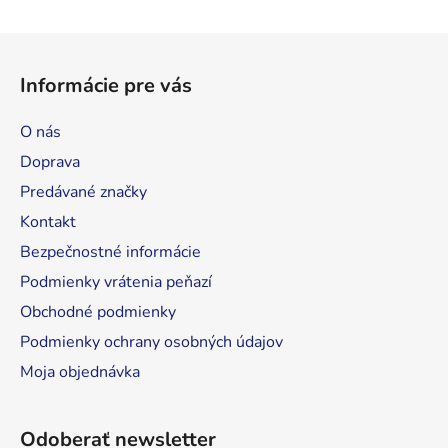
i
s
Z
u
á
Informácie pre vás
p
ä
O nás
t
Doprava
i
Predávané značky
e
Kontakt
Bezpečnostné informácie
Podmienky vrátenia peňazí
Obchodné podmienky
Podmienky ochrany osobných údajov
Moja objednávka
Odoberať newsletter