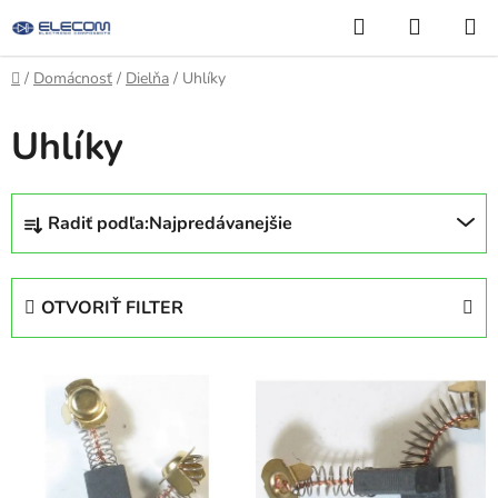
Prejsť
Hľadať
NÁKUP
na
KOŠÍK
obsah
Domov
/
Domácnosť
/
Dielňa
/
Uhlíky
Uhlíky
R
Radiť podľa:
Najpredávanejšie
a
d
e
OTVORIŤ FILTER
n
i
V
e
ý
p
p
r
i
o
s
d