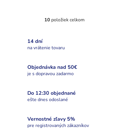
10
položiek celkom
O
v
l
14 dní
á
d
na vrátenie tovaru
a
c
i
Objednávka nad 50€
e
je s dopravou zadarmo
p
r
v
Do 12:30 objednané
k
ešte dnes odoslané
y
v
ý
Vernostné zľavy 5%
p
pre registrovaných zákazníkov