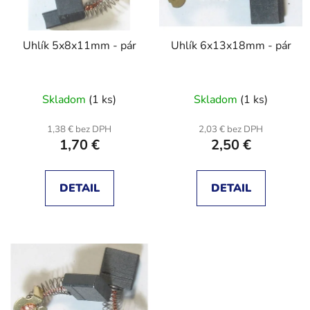
p
u
r
k
Uhlík 5x8x11mm - pár
Uhlík 6x13x18mm - pár
o
t
d
o
u
v
Skladom
(1 ks)
Skladom
(1 ks)
k
t
1,38 € bez DPH
2,03 € bez DPH
o
1,70 €
2,50 €
v
DETAIL
DETAIL