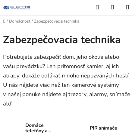
Prejsť
Hľadať
NÁKUP
na
KOŠÍK
obsah
Domov
/
Domácnosť
/
Zabezpečovacia technika
Zabezpečovacia technika
Potrebujete zabezpečiť dom, jeho okolie alebo
vašu prevádzku? Len prítomnosť kamier, aj ich
atrapy, dokáže odlákať mnoho nepozvaných hostí.
U nás nájdete viac než len kamerové systémy
v našej ponuke nájdete aj trezory, alarmy, snímače
atď.
Domáce
PIR snímače
telefóny a