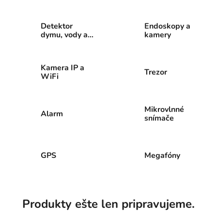
videotelefóny
Detektor
Endoskopy a
dymu, vody a
kamery
CO
Kamera IP a
Trezor
WiFi
Mikrovlnné
Alarm
snímače
GPS
Megafóny
Produkty ešte len pripravujeme.