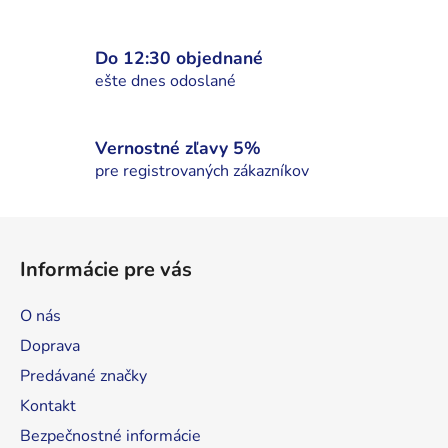
Do 12:30 objednané
ešte dnes odoslané
Vernostné zľavy 5%
pre registrovaných zákazníkov
Z
á
Informácie pre vás
p
ä
O nás
t
Doprava
i
Predávané značky
e
Kontakt
Bezpečnostné informácie