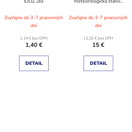
IDOZ 2ks
meteorologická stanica
- teplomer, zrážkomer,
anemometer - 145 cm
Zvyčajne do 3-7 pracovných
Zvyčajne do 3-7 pracovných
dní
dní
1,14 € bez DPH
12,20 € bez DPH
1,40 €
15 €
DETAIL
DETAIL