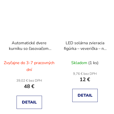
Automatické dvere
LED solárna zvieracia
kurníku so časovačom,
figúrka – veverička – na
čierne
zavesenie – teplá biela
LED – 25 x 6 x 19 cm
Zvyčajne do 3-7 pracovných
Skladom
(1 ks)
dní
9,76 € bez DPH
12 €
39,02 € bez DPH
48 €
DETAIL
DETAIL