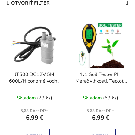
OTVORIŤ FILTER
n
i
V
e
ý
p
p
r
i
o
s
d
p
u
r
k
JT500 DC12V 5M
4v1 Soil Tester PH,
o
t
600L/H ponorné vodné
Merač vlhkosti, Teploty
d
o
čerpadlo
a Intenzity slnečného
u
v
svetla
Skladom
(29 ks)
Skladom
(69 ks)
k
t
5,68 € bez DPH
5,68 € bez DPH
o
6,99 €
6,99 €
v