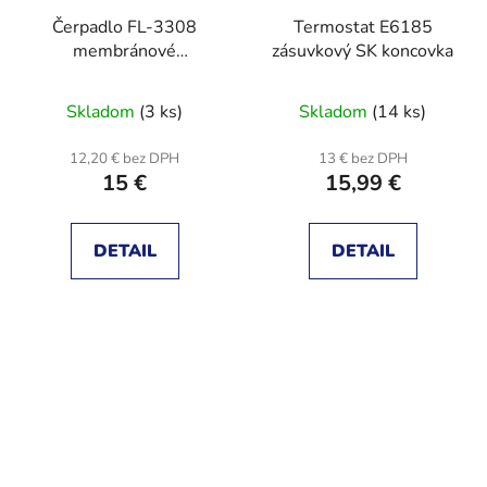
Čerpadlo FL-3308
Termostat E6185
membránové
zásuvkový SK koncovka
samonasávacie, 6l/min,
12V/70W
Skladom
(3 ks)
Skladom
(14 ks)
12,20 € bez DPH
13 € bez DPH
15 €
15,99 €
DETAIL
DETAIL