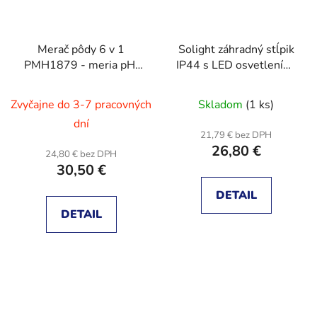
Merač pôdy 6 v 1
Solight záhradný stĺpik
PMH1879 - meria pH,
IP44 s LED osvetlením,
vlhkosť pôdy, plodnosť
hliník, 2 zásuvky, čierny
(EC), osvetlenie, teplotu
Zvyčajne do 3-7 pracovných
Skladom
(1 ks)
pôdy, vlhkosť
dní
21,79 € bez DPH
26,80 €
24,80 € bez DPH
30,50 €
DETAIL
DETAIL