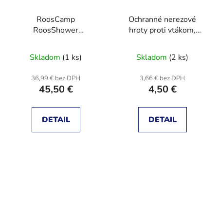
RoosCamp
Ochranné nerezové
RoosShower
hroty proti vtákom,
Kempingová sprcha s
modul 50cm
akumulátorom
Skladom
(1 ks)
Skladom
(2 ks)
36,99 € bez DPH
3,66 € bez DPH
45,50 €
4,50 €
DETAIL
DETAIL