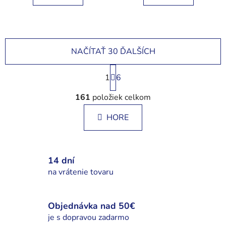
NAČÍTAŤ 30 ĎALŠÍCH
S
1
t
6
r
O
á
161
položiek celkom
v
n
l
k
HORE
á
o
d
v
a
a
c
n
14 dní
i
i
na vrátenie tovaru
e
e
p
r
Objednávka nad 50€
v
je s dopravou zadarmo
k