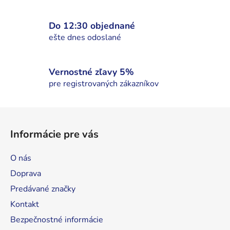
y
v
Do 12:30 objednané
ý
ešte dnes odoslané
p
i
s
Vernostné zľavy 5%
u
pre registrovaných zákazníkov
Z
á
Informácie pre vás
p
ä
O nás
t
Doprava
i
Predávané značky
e
Kontakt
Bezpečnostné informácie