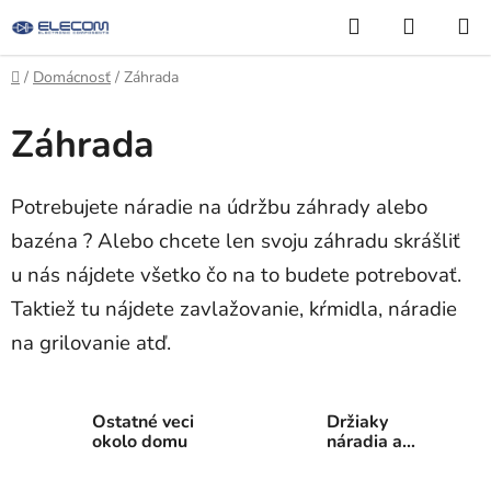
Prejsť
Hľadať
NÁKUP
na
KOŠÍK
obsah
Domov
/
Domácnosť
/
Záhrada
Záhrada
Potrebujete náradie na údržbu záhrady alebo
bazéna ? Alebo chcete len svoju záhradu skrášliť
u nás nájdete všetko čo na to budete potrebovať.
Taktiež tu nájdete zavlažovanie, kŕmidla, náradie
na grilovanie atď.
Ostatné veci
Držiaky
okolo domu
náradia a
ochranné
plachty