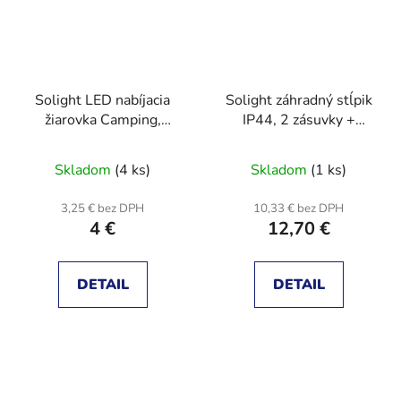
Solight LED nabíjacia
Solight záhradný stĺpik
žiarovka Camping,
IP44, 2 zásuvky +
100lm, Li-Ion
časový spínač, gumový
kábel 1,5m
Skladom
(4 ks)
Skladom
(1 ks)
3,25 € bez DPH
10,33 € bez DPH
4 €
12,70 €
DETAIL
DETAIL