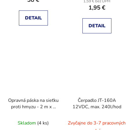
1,59 € bez DPH
1,95 €
DETAIL
DETAIL
Opravná páska na sieťku
Čerpadlo JT-160A
proti hmyzu - 2 m x 5
12VDC, max. 240l/hod
cm - siva
Skladom
(4 ks)
Zvyčajne do 3-7 pracovných