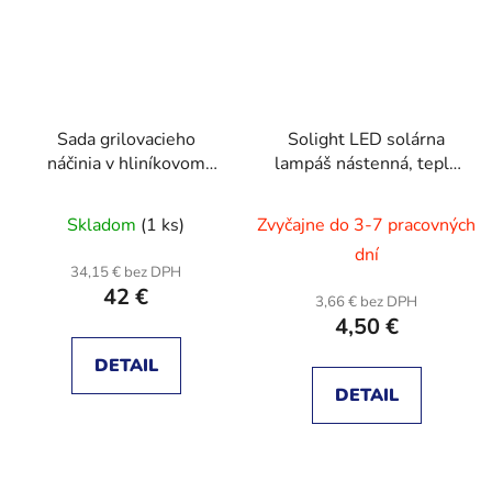
Sada grilovacieho
Solight LED solárna
náčinia v hliníkovom
lampáš nástenná, teplá
kufríku 26 ks
biela, 12x17cm, čierna
Skladom
(1 ks)
Zvyčajne do 3-7 pracovných
dní
34,15 € bez DPH
42 €
3,66 € bez DPH
4,50 €
DETAIL
DETAIL