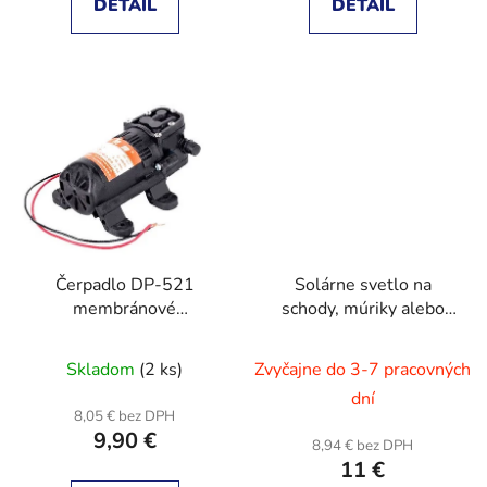
DETAIL
DETAIL
Čerpadlo DP-521
Solárne svetlo na
membránové
schody, múriky alebo
samonasávacie, 3,5
zábradlia, sada 4ks
l/min, 12V
hnede
Skladom
(2 ks)
Zvyčajne do 3-7 pracovných
dní
8,05 € bez DPH
9,90 €
8,94 € bez DPH
11 €