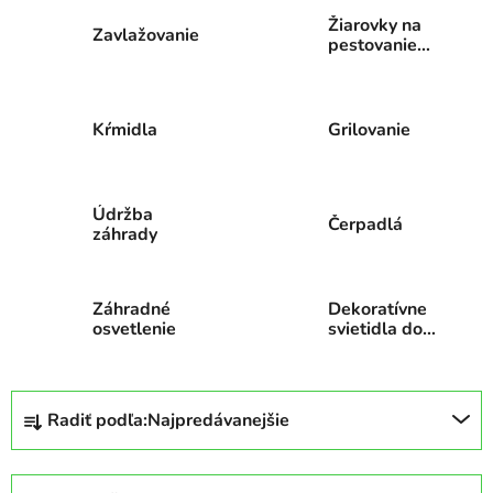
Žiarovky na
Zavlažovanie
pestovanie
rastlin-
DOPREDAJ !!!
Kŕmidla
Grilovanie
Údržba
Čerpadlá
záhrady
Záhradné
Dekoratívne
osvetlenie
svietidla do
záhrady
R
Radiť podľa:
Najpredávanejšie
a
d
e