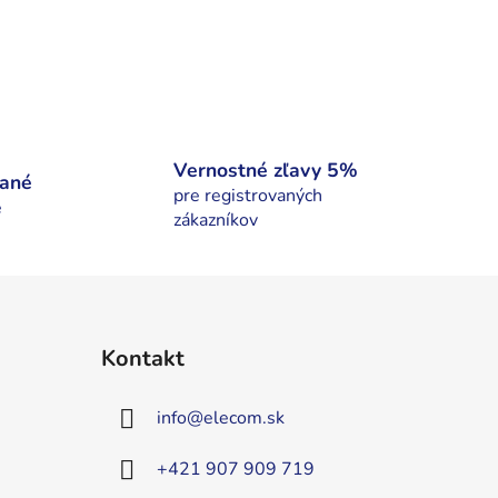
Vernostné zľavy 5%
nané
pre registrovaných
é
zákazníkov
Kontakt
info
@
elecom.sk
+421 907 909 719