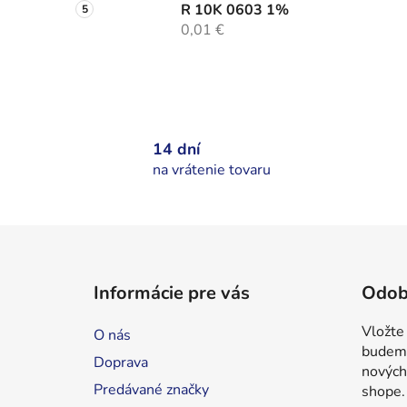
R 10K 0603 1%
0,01 €
14 dní
na vrátenie tovaru
Z
á
Informácie pre vás
Odob
p
ä
Vložte
O nás
t
budeme
Doprava
i
nových
Predávané značky
shope.
e