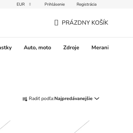
EUR
Prihlásenie
Registrácia
Obchodné podmienky
Podmienky ochrany osobných údajo
PRÁZDNY KOŠÍK
NÁKUPNÝ
KOŠÍK
astky
Auto, moto
Zdroje
Meranie - Spájk
R
Radiť podľa:
Najpredávanejšie
a
d
e
n
i