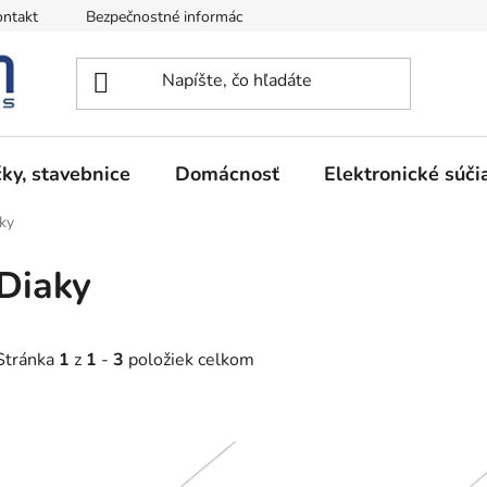
ntakt
Bezpečnostné informácie
Podmienky vrátenia peňazí
ky, stavebnice
Domácnosť
Elektronické súči
ky
Diaky
Stránka
1
z
1
-
3
položiek celkom
V
ý
p