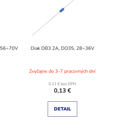
e
p
r
o
d
u
, 56÷70V
Diak DB3 2A, DO35, 28÷36V
k
t
o
Zvyčajne do 3-7 pracovných dní
v
0,11 € bez DPH
0,13 €
DETAIL