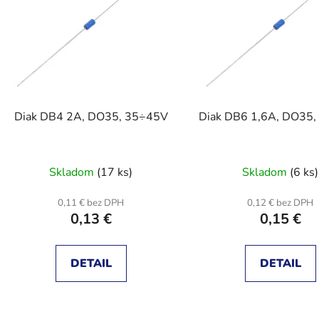
s
p
r
o
d
Diak DB4 2A, DO35, 35÷45V
Diak DB6 1,6A, DO35
u
k
t
Skladom
(17 ks)
Skladom
(6 ks)
o
v
0,11 € bez DPH
0,12 € bez DPH
0,13 €
0,15 €
DETAIL
DETAIL