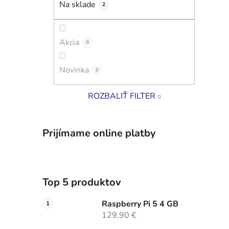
Na sklade
2
i
l
Akcia
0
Novinka
0
ROZBALIŤ FILTER
Prijímame online platby
Top 5 produktov
Raspberry Pi 5 4 GB
129,90 €