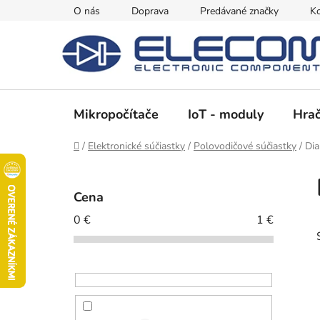
Prejsť
O nás
Doprava
Predávané značky
Ko
na
obsah
Mikropočítače
IoT - moduly
Hrač
Domov
/
Elektronické súčiastky
/
Polovodičové súčiastky
/
Dia
B
o
Cena
č
0
€
1
€
n
ý
p
a
n
e