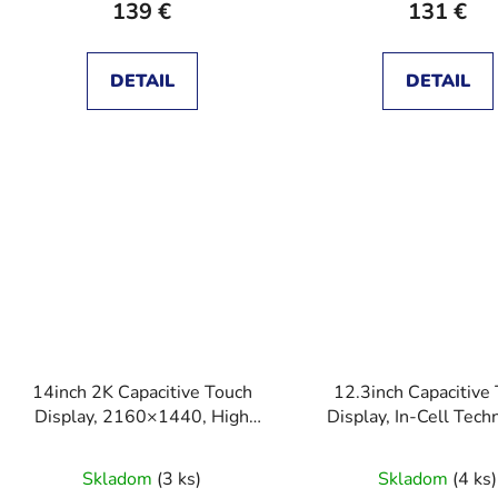
139 €
131 €
DETAIL
DETAIL
14inch 2K Capacitive Touch
12.3inch Capacitive
Display, 2160×1440, High
Display, In-Cell Tech
Resolution image quality, 10-
1920x720, 178° Wide
Point Touch
Angle, HDMI/Ty
Skladom
(3 ks)
Skladom
(4 ks)