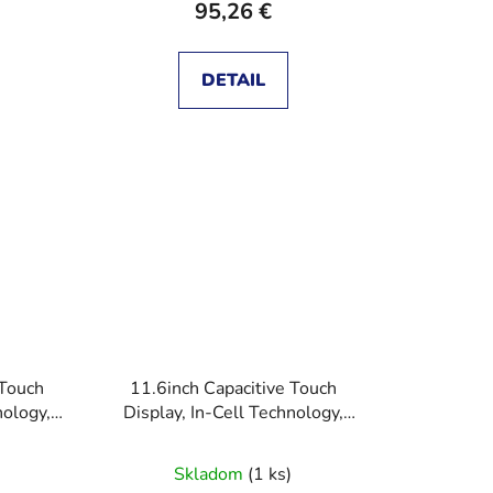
95,26 €
DETAIL
 Touch
11.6inch Capacitive Touch
nology,
Display, In-Cell Technology,
 Viewing
1768×828, 178° Wide Viewing
pe
Angle
Skladom
(1 ks)