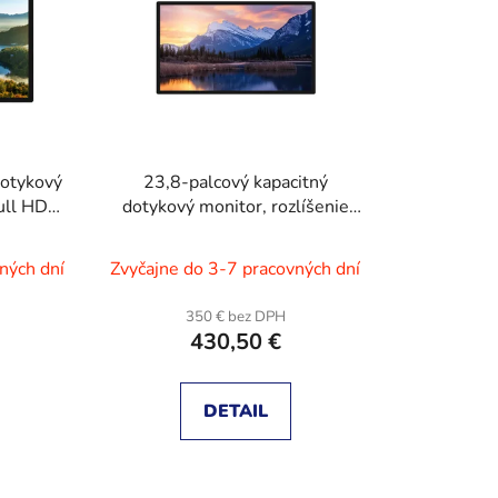
e
p
r
o
d
u
dotykový
23,8-palcový kapacitný
k
Full HD
dotykový monitor, rozlíšenie
t
Full HD 1920 × 1080
o
ných dní
Zvyčajne do 3-7 pracovných dní
v
H
350 € bez DPH
430,50 €
DETAIL