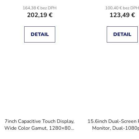
164,38 € bez DPH
100,40 € bez DP
202,19 €
123,49 €
DETAIL
DETAIL
7inch Capacitive Touch Display,
15.6inch Dual-Screen 
Wide Color Gamut, 1280×800,
Monitor, Dual-1080
Optical Bonding Toughened
Definition Foldable 