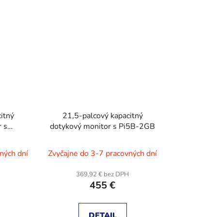
itný
21,5-palcový kapacitný
 s
dotykový monitor s Pi5B-2GB
8
ných dní
Zvyčajne do 3-7 pracovných dní
H
369,92 € bez DPH
455 €
DETAIL