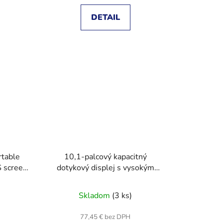
DETAIL
rtable
10,1-palcový kapacitný
S screen,
dotykový displej s vysokým
te, Mini
rozlíšením, 1920 × 1200, panel
z tvrdeného skla
Skladom
(3 ks)
H
77,45 € bez DPH