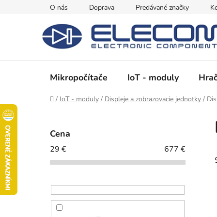
Prejsť
O nás
Doprava
Predávané značky
Ko
na
obsah
Mikropočítače
IoT - moduly
Hrač
Domov
/
IoT - moduly
/
Displeje a zobrazovacie jednotky
/
Dis
B
o
Cena
č
29
€
677
€
n
ý
p
a
n
e