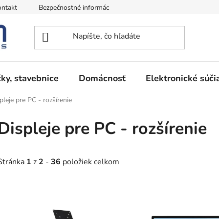
ntakt
Bezpečnostné informácie
Podmienky vrátenia peňazí
ky, stavebnice
Domácnosť
Elektronické súči
pleje pre PC - rozšírenie
Displeje pre PC - rozšírenie
Stránka
1
z
2
-
36
položiek celkom
V
ý
p