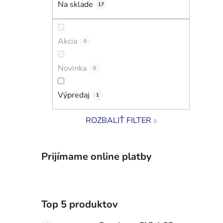
Na sklade
17
i
l
Akcia
0
Novinka
0
Výpredaj
1
ROZBALIŤ FILTER
Prijímame online platby
Top 5 produktov