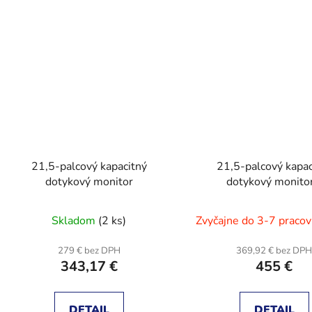
21,5-palcový kapacitný
21,5-palcový kapac
dotykový monitor
dotykový monitor
CMPI410200
Skladom
(2 ks)
Zvyčajne do 3-7 pracov
279 € bez DPH
369,92 € bez DP
343,17 €
455 €
DETAIL
DETAIL