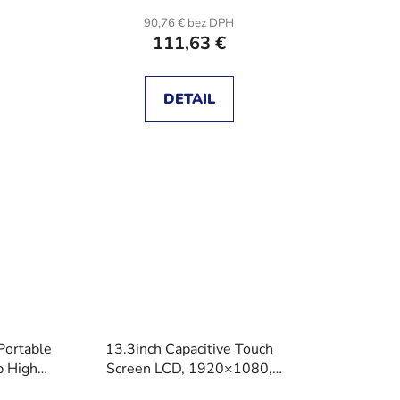
H
90,76 € bez DPH
111,63 €
DETAIL
Portable
13.3inch Capacitive Touch
p High
Screen LCD, 1920×1080,
Screen,
HDMI, IPS, Various Systems