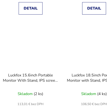
DETAIL
DETAIL
Luckfox 15.6inch Portable
Luckfox 18.5inch Po
Monitor With Stand, IPS screen,
Monitor with Stand, IP
Mini HDMI Interface, 1920 ×
120Hz High Refresh Ra
1080 Full HD
HDMI Interfa
Skladom
(2 ks)
Skladom
(4 ks)
113,01 € bez DPH
106,50 € bez DP