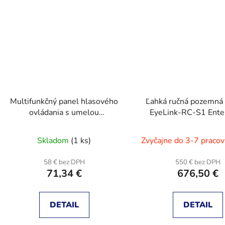
Multifunkčný panel hlasového
Ľahká ručná pozemná 
ovládania s umelou
EyeLink-RC-S1 Ente
inteligenciou Waveshare SK18
Edition
Skladom
(1 ks)
Zvyčajne do 3-7 pracov
58 € bez DPH
550 € bez DPH
71,34 €
676,50 €
DETAIL
DETAIL