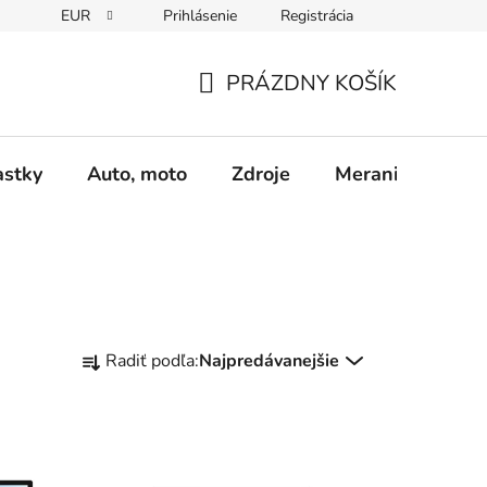
EUR
Prihlásenie
Registrácia
Obchodné podmienky
Podmienky ochrany osobných údajo
PRÁZDNY KOŠÍK
NÁKUPNÝ
KOŠÍK
astky
Auto, moto
Zdroje
Meranie - Spájk
R
Radiť podľa:
Najpredávanejšie
a
d
e
n
i