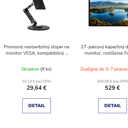
s
p
r
o
d
Prenosný nastaviteľný stojan na
27-palcový kapacitný 
u
monitor VESA, kompatibilný s
monitor, rozlíšenie 
k
monitormi do 19 palcov
1920 × 1080
t
Skladom
(9 ks)
Zvyčajne do 3-7 pracov
o
v
24,10 € bez DPH
430,08 € bez DP
29,64 €
529 €
DETAIL
DETAIL