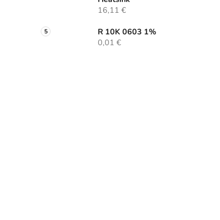
16,11 €
R 10K 0603 1%
0,01 €