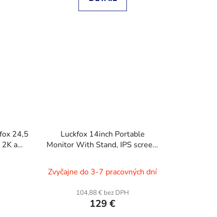
fox 24,5
Luckfox 14inch Portable
m 2K a
Monitor With Stand, IPS screen,
Mini HDMI Interface, 1920 ×
1200 Full HD
Zvyčajne do 3-7 pracovných dní
H
104,88 € bez DPH
129 €