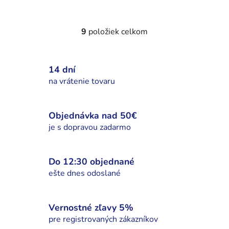
9
položiek celkom
O
v
l
14 dní
á
d
na vrátenie tovaru
a
c
i
Objednávka nad 50€
e
je s dopravou zadarmo
p
r
v
Do 12:30 objednané
k
ešte dnes odoslané
y
v
ý
Vernostné zľavy 5%
p
pre registrovaných zákazníkov
i