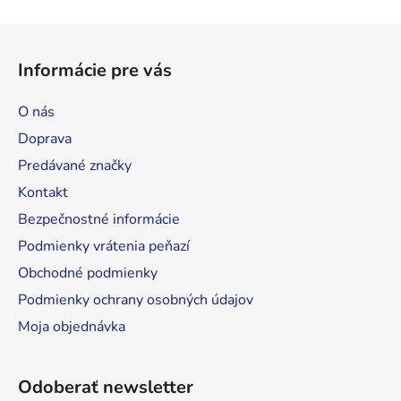
s
Z
u
á
Informácie pre vás
p
ä
O nás
t
Doprava
i
Predávané značky
e
Kontakt
Bezpečnostné informácie
Podmienky vrátenia peňazí
Obchodné podmienky
Podmienky ochrany osobných údajov
Moja objednávka
Odoberať newsletter