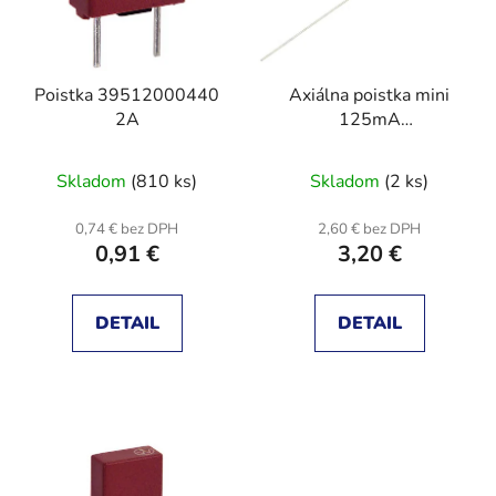
s
d
p
u
r
k
Poistka 39512000440
Axiálna poistka mini
o
t
2A
125mA
d
o
125VAC,125VDC
u
v
rychlá
Skladom
(810 ks)
Skladom
(2 ks)
k
t
0,74 € bez DPH
2,60 € bez DPH
o
0,91 €
3,20 €
v
DETAIL
DETAIL