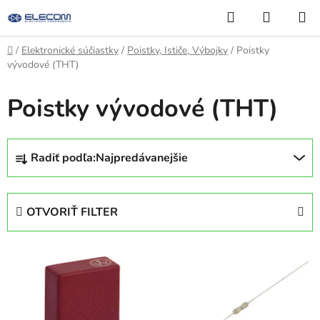
Prejsť
Hľadať
NÁKUP
na
KOŠÍK
obsah
Domov
/
Elektronické súčiastky
/
Poistky, Ističe, Výbojky
/
Poistky
vývodové (THT)
Poistky vývodové (THT)
R
Radiť podľa:
Najpredávanejšie
a
d
e
OTVORIŤ FILTER
n
i
V
e
ý
p
p
r
i
o