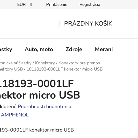
EUR
Prihlásenie
Registrácia
Obchodné podmienky
Podmienky ochrany osobných údajo
PRÁZDNY KOŠÍK
NÁKUPNÝ
KOŠÍK
astky
Auto, moto
Zdroje
Meranie - Spájk
ronické súčiastky
/
Konektory
/
Konektory pre prenos
nektory USB
/
10118193-0001LF konektor micro USB
118193-0001LF
ektor micro USB
rné
notené
Podrobnosti hodnotenia
enie
:
AMPHENOL
tu
93-0001LF konektor micro USB