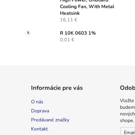
High Power, Onboard
Cooling Fan, With Metal
Heatsink
16,11 €
R 10K 0603 1%
0,01 €
Z
á
Informácie pre vás
Odob
p
ä
Vložte
O nás
t
budeme
Doprava
i
nových
Predávané značky
shope.
e
Kontakt
Emai