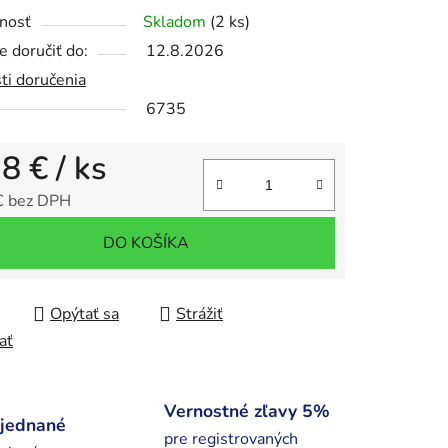
nosť
Skladom
(2 ks)
 doručiť do:
12.8.2026
ti doručenia
iek.
6735
38 €
/ ks
€ bez DPH
tková cena:
DO KOŠÍKA
Opýtať sa
Strážiť
ať
Vernostné zľavy 5%
bjednané
pre registrovaných