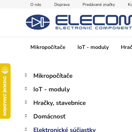
Prejsť
O nás
Doprava
Predávané značky
Ko
na
obsah
Mikropočítače
IoT - moduly
Hrač
B
K
Preskočiť
Mikropočítače
a
kategórie
o
t
č
IoT - moduly
e
n
g
ý
Hračky, stavebnice
ó
p
r
Domácnosť
i
a
e
n
Elektronické súčiastky