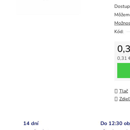
0,0
Dostup
z
Môžeme
5
Možnos
hviezdič
Kód:
0,
0,31 
Jedno
Tlač
Zdieľ
14 dní
Do 12:30 o