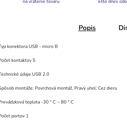
na vrátenie tovaru
ešte dnes odo
Popis
Di
Typ konektora USB - micro B
Počet kontaktov 5
Technické údaje USB 2.0
Spôsob montáže: Povrchová montáž, Pravý uhol; Cez dieru
Prevádzková teplota -30 ° C ~ 80 ° C
Počet portov 1