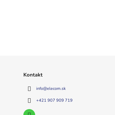
Kontakt
info
@
elecom.sk
+421 907 909 719