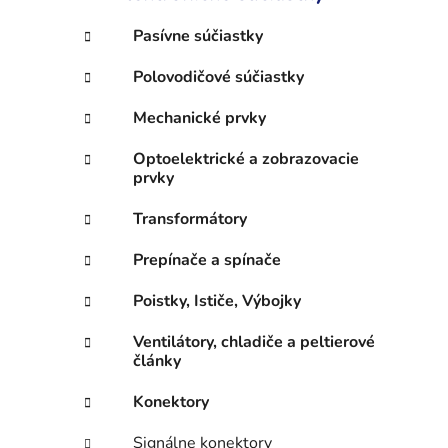
e
l
Pasívne súčiastky
Polovodičové súčiastky
Mechanické prvky
Optoelektrické a zobrazovacie
prvky
Transformátory
Prepínače a spínače
Poistky, Ističe, Výbojky
Ventilátory, chladiče a peltierové
články
Konektory
Signálne konektory