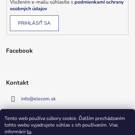
Vložením e-mailu súhlasíte s
podmienkami ochrany
osobných údajov
PRIHLÁSIŤ SA
Facebook
Kontakt
info
@
elecom.sk
+421 907 909 719
Tento web používa súbory cookie. Ďalším prechádzaním
tohto webu vyjadrujete súhlas s ich používaním. Viac
Upozornenie!
informácií
tu
.