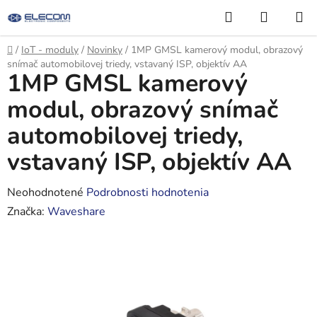
Prejsť
Hľadať
NÁKUP
na
KOŠÍK
obsah
Domov
/
IoT - moduly
/
Novinky
/
1MP GMSL kamerový modul, obrazový
snímač automobilovej triedy, vstavaný ISP, objektív AA
1MP GMSL kamerový
modul, obrazový snímač
automobilovej triedy,
vstavaný ISP, objektív AA
Priemerné
Neohodnotené
Podrobnosti hodnotenia
hodnotenie
Značka:
Waveshare
produktu
je
0,0
z
5