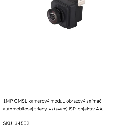
hviezdičiek.
1MP GMSL kamerový modul, obrazový snímač
automobilovej triedy, vstavaný ISP, objektív AA
SKU: 34552