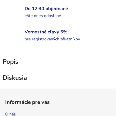
Do 12:30 objednané
ešte dnes odoslané
Vernostné zľavy 5%
pre registrovaných zákazníkov
Popis
Diskusia
Z
á
Informácie pre vás
p
ä
O nás