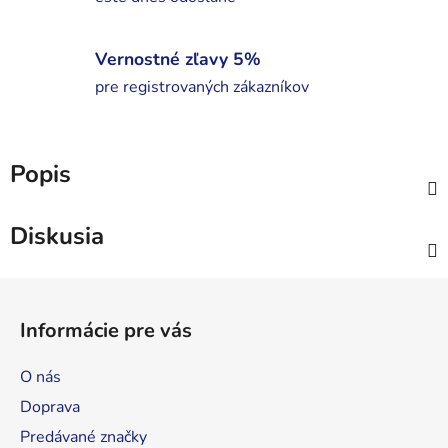
Vernostné zľavy 5%
pre registrovaných zákazníkov
Popis
Diskusia
Z
á
Informácie pre vás
p
ä
O nás
t
Doprava
i
Predávané značky
e