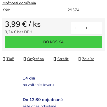
Možnosti doručenia
Kód:
29374
3,99 €
/ ks
3,24 € bez DPH
Jednotková cena:
DO KOŠÍKA
Tlač
Opýtať sa
Strážiť
Zdieľať
14 dní
na vrátenie tovaru
Do 12:30 objednané
ešte dnes odoslané