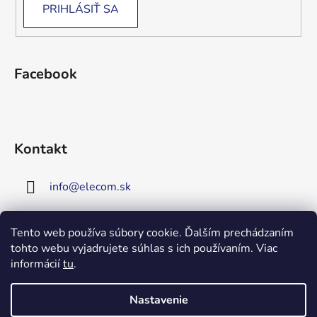
PRIHLÁSIŤ SA
Facebook
Kontakt
info
@
elecom.sk
+421 907 909 719
Tento web používa súbory cookie. Ďalším prechádzaním
tohto webu vyjadrujete súhlas s ich používaním. Viac
Upozornenie!
informácií
tu
.
Vitajte na našej novej
stránke!
Zaregistrujte sa!
Nastavenie
Získate tým 5% zľavu na väčšinu