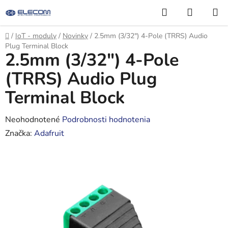
Prejsť
Hľadať
NÁKUP
na
KOŠÍK
obsah
Domov
/
IoT - moduly
/
Novinky
/
2.5mm (3/32") 4-Pole (TRRS) Audio
Plug Terminal Block
2.5mm (3/32") 4-Pole
(TRRS) Audio Plug
Terminal Block
Priemerné
Neohodnotené
Podrobnosti hodnotenia
hodnotenie
Značka:
Adafruit
produktu
je
0,0
z
5
hviezdičiek.