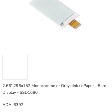
hviezdičiek.
2.66" 296x152 Monochrome or Gray eInk / ePaper - Bare
Display - SSD1680
ADA: 6392