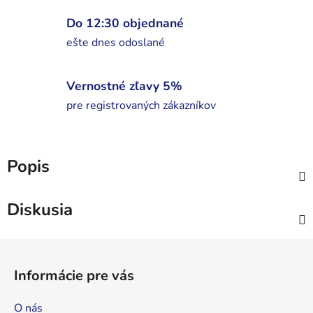
Do 12:30 objednané
ešte dnes odoslané
Vernostné zľavy 5%
pre registrovaných zákazníkov
Popis
Diskusia
Z
á
Informácie pre vás
p
ä
O nás