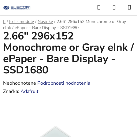
Prejsť
Hľadať
NÁKUP
na
KOŠÍK
obsah
Domov
/
IoT - moduly
/
Novinky
/
2.66" 296x152 Monochrome or Gray
eInk / ePaper - Bare Display - SSD1680
2.66" 296x152
Monochrome or Gray eInk /
ePaper - Bare Display -
SSD1680
Priemerné
Neohodnotené
Podrobnosti hodnotenia
hodnotenie
Značka:
Adafruit
produktu
je
0,0
z
5