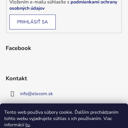
Vložením e-mailu súhlasíte s
podmienkami ochrany
osobných údajov
PRIHLÁSIŤ SA
Facebook
Kontakt
info
@
elecom.sk
+421 907 909 719
Tento web používa súbory cookie. Ďalším prechádzaním
tohto webu vyjadrujete súhlas s ich používaním. Viac
Upozornenie!
informácií
tu
.