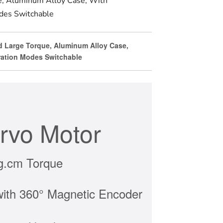
e, Aluminum Alloy Case, With
des Switchable
 Large Torque, Aluminum Alloy Case,
ration Modes Switchable
rvo Motor
g.cm Torque
with 360° Magnetic Encoder