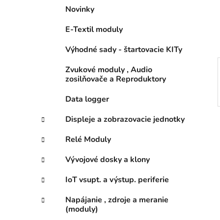
n
Novinky
e
l
E-Textil moduly
Výhodné sady - štartovacie KITy
Zvukové moduly , Audio
zosilňovače a Reproduktory
Data logger
Displeje a zobrazovacie jednotky
Relé Moduly
Vývojové dosky a klony
IoT vsupt. a výstup. periferie
Napájanie , zdroje a meranie
(moduly)