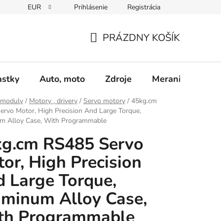
EUR
Prihlásenie
Registrácia
Obchodné podmienky
Podmienky ochrany osobných údajo
PRÁZDNY KOŠÍK
NÁKUPNÝ
KOŠÍK
astky
Auto, moto
Zdroje
Meranie - Spájk
 moduly
/
Motory , drivery
/
Servo motory
/
45kg.cm
rvo Motor, High Precision And Large Torque,
m Alloy Case, With Programmable
kg.cm RS485 Servo
or, High Precision
 Large Torque,
minum Alloy Case,
th Programmable