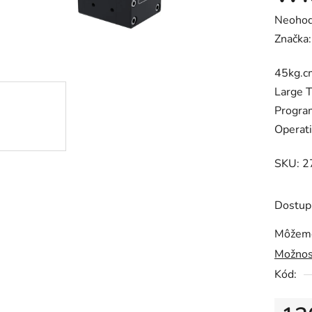
Prieme
Neohod
hodnot
Značka
produk
45kg.c
je
Large 
0,0
Progra
z
Operat
5
hviezdič
SKU: 2
Dostup
Môžeme
Možnos
Kód: