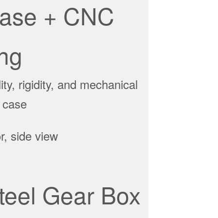
Case + CNC
ng
ity, rigidity, and mechanical
 case
teel Gear Box