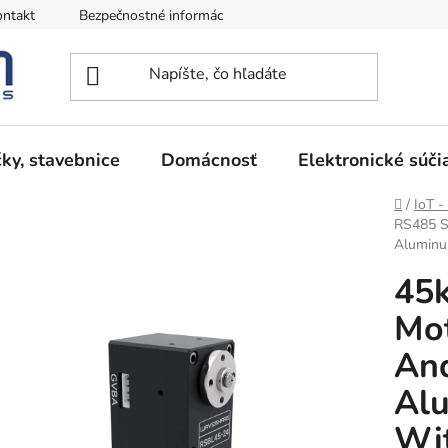
ntakt
Bezpečnostné informácie
Podmienky vrátenia peňazí
ky, stavebnice
Domácnosť
Elektronické súči
Domov
/
IoT -
RS485 Se
Aluminu
45
Mot
And
Alu
Wi