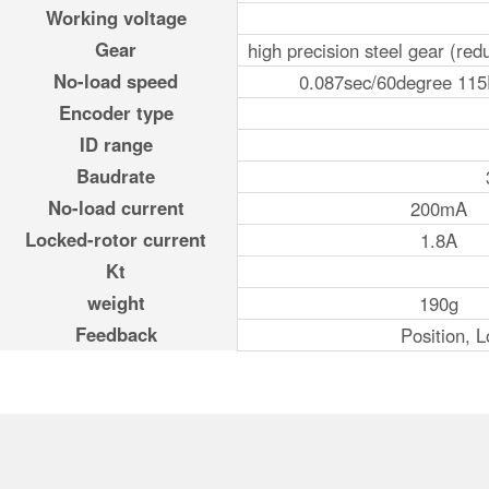
Working voltage
Gear
high precision steel gear (redu
No-load speed
0.087sec/60degree 1
Encoder type
ID range
Baudrate
No-load current
200mA
Locked-rotor current
1.8A
Kt
weight
190g
Feedback
Position, 