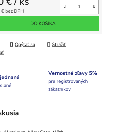
0 €
/ ks
 € bez DPH
tková cena:
DO KOŠÍKA
Opýtať sa
Strážiť
ať
Vernostné zľavy 5%
bjednané
pre registrovaných
slané
zákazníkov
skusia