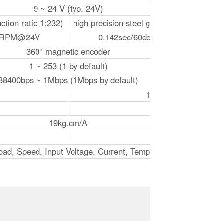
9 ~ 24 V (typ. 24V)
ction ratio 1:232)
high precision steel gear (reduction ratio
15RPM@24V
0.142sec/60degree 70RPM@24V
360° magnetic encoder
1 ~ 253 (1 by default)
38400bps ~ 1Mbps (1Mbps by default)
160mA
2.3A
19kg.cm/A
100g
Load, Speed, Input Voltage, Current, Temperature