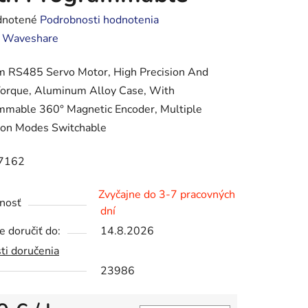
rné
notené
Podrobnosti hodnotenia
enie
:
Waveshare
tu
m RS485 Servo Motor, High Precision And
Torque, Aluminum Alloy Case, With
mmable 360° Magnetic Encoder, Multiple
ion Modes Switchable
iek.
7162
Zvyčajne do 3-7 pracovných
nosť
dní
 doručiť do:
14.8.2026
ti doručenia
23986