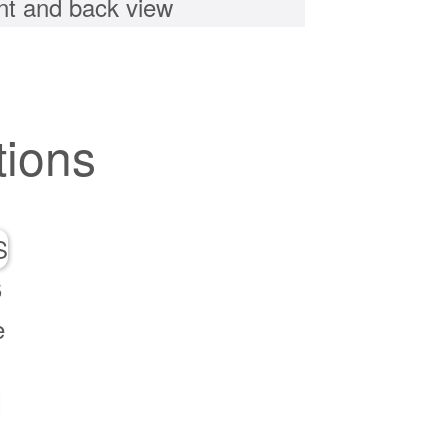
tions
S
e