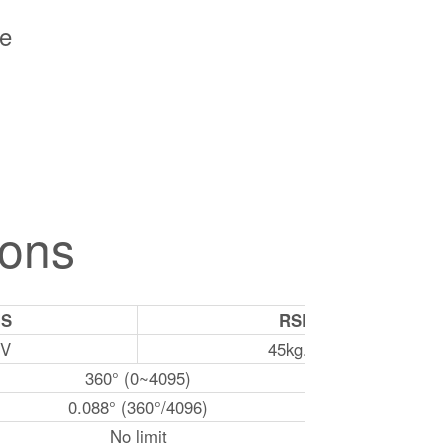
ue
ions
HS
RSBL45-24
4V
45kg.cm@24V
360° (0~4095)
0.088° (360°/4096)
No limit