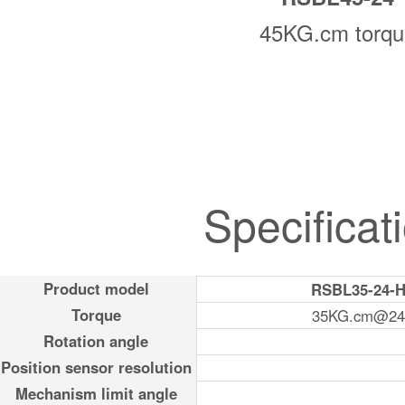
45KG.cm torq
Specificat
Product model
RSBL35-24-
Torque
35KG.cm@2
Rotation angle
Position sensor resolution
Mechanism limit angle