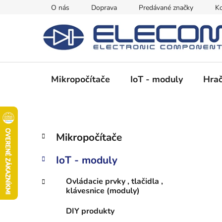
Prejsť
O nás
Doprava
Predávané značky
Ko
na
obsah
Mikropočítače
IoT - moduly
Hrač
B
K
Preskočiť
Mikropočítače
a
kategórie
o
t
č
IoT - moduly
e
n
g
ý
Ovládacie prvky , tlačidla ,
ó
klávesnice (moduly)
p
r
i
a
DIY produkty
e