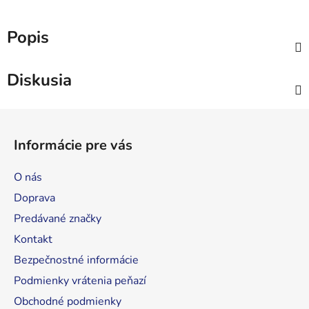
Popis
Diskusia
Z
á
Informácie pre vás
p
ä
O nás
t
Doprava
i
Predávané značky
e
Kontakt
Bezpečnostné informácie
Podmienky vrátenia peňazí
Obchodné podmienky