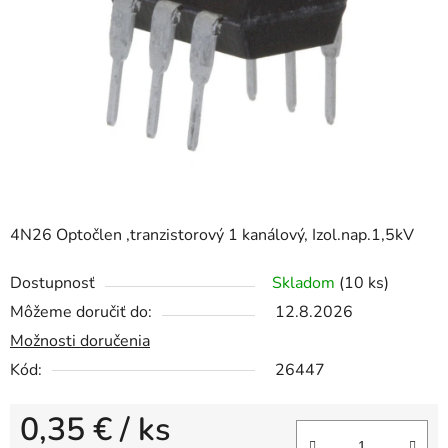
hviezdičiek.
4N26 Optočlen ,tranzistorový 1 kanálový, Izol.nap.1,5kV
Dostupnosť
Skladom
(10 ks)
Môžeme doručiť do:
12.8.2026
Možnosti doručenia
Kód:
26447
0,35 €
/ ks