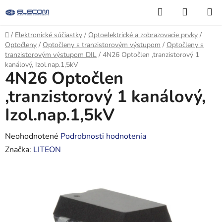
Prejsť
Hľadať
NÁKUP
na
KOŠÍK
obsah
Domov
/
Elektronické súčiastky
/
Optoelektrické a zobrazovacie prvky
/
Optočleny
/
Optočleny s tranzistorovým výstupom
/
Optočleny s
tranzistorovým výstupom DIL
/
4N26 Optočlen ,tranzistorový 1
kanálový, Izol.nap.1,5kV
4N26 Optočlen
,tranzistorový 1 kanálový,
Izol.nap.1,5kV
Priemerné
Neohodnotené
Podrobnosti hodnotenia
hodnotenie
Značka:
LITEON
produktu
je
0,0
z
5