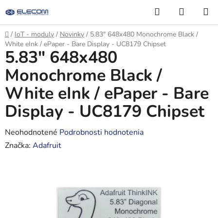
Prejsť
Hľadať
NÁKUP
na
KOŠÍK
obsah
Domov
/
IoT - moduly
/
Novinky
/
5.83" 648x480 Monochrome Black /
White eInk / ePaper - Bare Display - UC8179 Chipset
5.83" 648x480
Monochrome Black /
White eInk / ePaper - Bare
Display - UC8179 Chipset
Priemerné
Neohodnotené
Podrobnosti hodnotenia
hodnotenie
Značka:
Adafruit
produktu
je
0,0
z
5