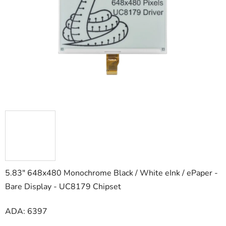
hviezdičiek.
5.83" 648x480 Monochrome Black / White eInk / ePaper -
Bare Display - UC8179 Chipset
ADA: 6397