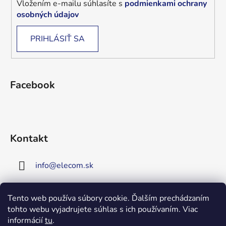
Vložením e-mailu súhlasíte s
podmienkami ochrany
osobných údajov
PRIHLÁSIŤ SA
Facebook
Kontakt
info
@
elecom.sk
+421 907 909 719
Tento web používa súbory cookie. Ďalším prechádzaním
tohto webu vyjadrujete súhlas s ich používaním. Viac
Upozornenie!
informácií
tu
.