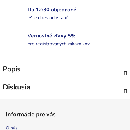
Do 12:30 objednané
ešte dnes odoslané
Vernostné zľavy 5%
pre registrovaných zákazníkov
Popis
Diskusia
Z
á
Informácie pre vás
p
ä
O nás