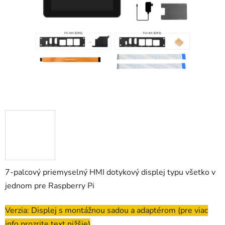
hviezdičiek.
7-palcový priemyselný HMI dotykový displej typu všetko v
jednom pre Raspberry Pi
Verzia: Displej s montážnou sadou a adaptérom (pre viac
info prozrite text nižšie)