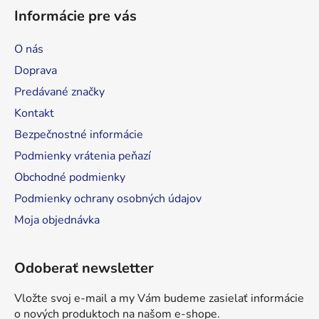
á
Informácie pre vás
p
ä
O nás
t
Doprava
i
Predávané značky
e
Kontakt
Bezpečnostné informácie
Podmienky vrátenia peňazí
Obchodné podmienky
Podmienky ochrany osobných údajov
Moja objednávka
Odoberať newsletter
Vložte svoj e-mail a my Vám budeme zasielať informácie
o nových produktoch na našom e-shope.