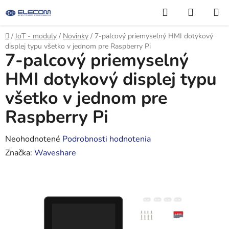
Prejsť
Hľadať
NÁKUP
na
KOŠÍK
obsah
Domov
/
IoT - moduly
/
Novinky
/
7-palcový priemyselný HMI dotykový
displej typu všetko v jednom pre Raspberry Pi
7-palcový priemyselný
HMI dotykový displej typu
všetko v jednom pre
Raspberry Pi
Priemerné
Neohodnotené
Podrobnosti hodnotenia
hodnotenie
Značka:
Waveshare
produktu
je
0,0
z
5