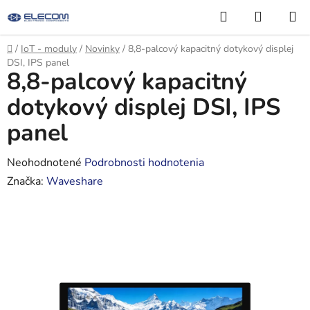
Prejsť
Hľadať
NÁKUP
na
KOŠÍK
obsah
Domov
/
IoT - moduly
/
Novinky
/
8,8-palcový kapacitný dotykový displej
DSI, IPS panel
8,8-palcový kapacitný
dotykový displej DSI, IPS
panel
Priemerné
Neohodnotené
Podrobnosti hodnotenia
hodnotenie
Značka:
Waveshare
produktu
je
0,0
z
5
hviezdičiek.