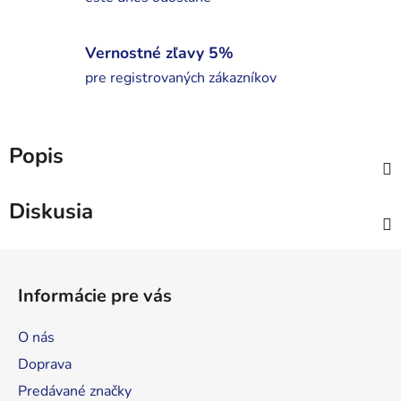
Vernostné zľavy 5%
pre registrovaných zákazníkov
Popis
Diskusia
Z
á
Informácie pre vás
p
ä
O nás
t
Doprava
i
Predávané značky
e