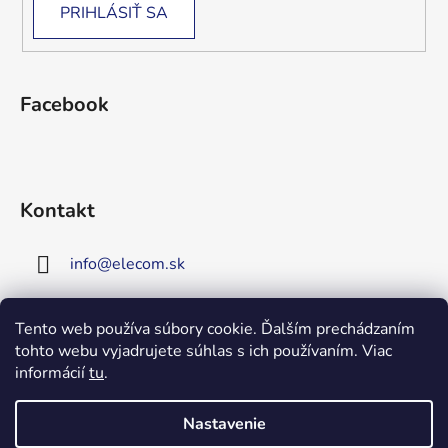
PRIHLÁSIŤ SA
Facebook
Kontakt
info
@
elecom.sk
+421 907 909 719
Tento web používa súbory cookie. Ďalším prechádzaním
tohto webu vyjadrujete súhlas s ich používaním. Viac
Upozornenie!
informácií
tu
.
Vitajte na našej novej
stránke!
Zaregistrujte sa!
Nastavenie
Získate tým 5% zľavu na väčšinu