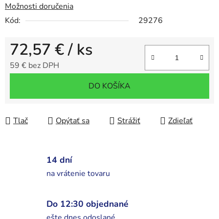
Možnosti doručenia
Kód:
29276
72,57 €
/ ks
59 € bez DPH
Jednotková cena:
DO KOŠÍKA
Tlač
Opýtať sa
Strážiť
Zdieľať
14 dní
na vrátenie tovaru
Do 12:30 objednané
ešte dnes odoslané