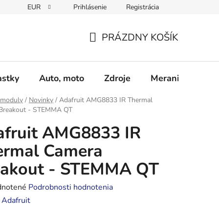
EUR
Prihlásenie
Registrácia
Obchodné podmienky
Podmienky ochrany osobných údajo
PRÁZDNY KOŠÍK
NÁKUPNÝ
KOŠÍK
astky
Auto, moto
Zdroje
Meranie - Spájk
 moduly
/
Novinky
/
Adafruit AMG8833 IR Thermal
Breakout - STEMMA QT
fruit AMG8833 IR
ermal Camera
eakout - STEMMA QT
rné
notené
Podrobnosti hodnotenia
enie
:
Adafruit
tu