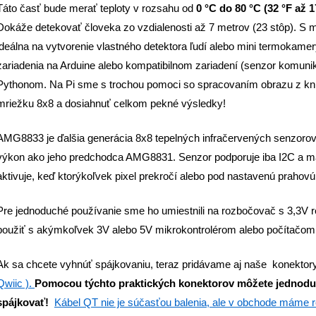
Táto časť bude merať teploty v rozsahu od
0 °C do 80 °C (32 °F až 
Dokáže detekovať človeka zo vzdialenosti až 7 metrov (23 stôp). S
ideálna na vytvorenie vlastného detektora ľudí alebo mini termokam
zariadenia na Arduine alebo kompatibilnom zariadení (senzor komunik
Pythonom. Na Pi sme s trochou pomoci so spracovaním obrazu z kniž
mriežku 8x8 a dosiahnuť celkom pekné výsledky!
AMG8833 je ďalšia generácia 8x8 tepelných infračervených senzorov
výkon ako jeho predchodca AMG8831. Senzor podporuje iba I2C a má 
aktivuje, keď ktorýkoľvek pixel prekročí alebo pod nastavenú prahovú
Pre jednoduché používanie sme ho umiestnili na rozbočovač s 3,3V 
použiť s akýmkoľvek 3V alebo 5V mikrokontrolérom alebo počítačom
Ak sa chcete vyhnúť spájkovaniu, teraz pridávame aj naše konekto
Qwiic ).
Pomocou týchto praktických konektorov môžete jednoduch
spájkovať!
Kábel QT nie je súčasťou balenia, ale v obchode máme 