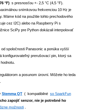
176 °F)
s presnosťou +- 2,5 °C (4,5 °F).
 maximálnou snímkovou frekvenciou 10 Hz je
ery. Máme kód na použitie tohto prechodového
uje cez I2C) alebo na Raspberry Pi s
nice SciPy pre Python dokázali interpolovať
 od spoločnosti Panasonic a ponúka vyšší
konfigurovateľný prerušovací pin, ktorý sa
 hodnotu.
regulátorom a posunom úrovní. Môžete ho teda
.
ry
Stemma QT
( kompatibilné
so SparkFun
o zapojiť senzor, nie je potrebné ho
rôzne možnosti
.