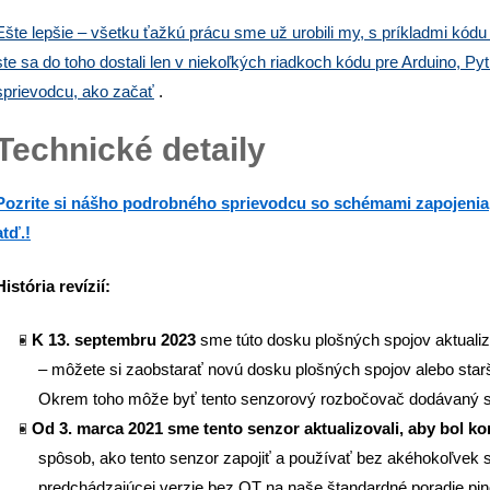
Ešte lepšie – všetku ťažkú ​​prácu sme už urobili my, s príkladmi kó
ste sa do toho dostali len v niekoľkých riadkoch kódu pre Arduino, Py
sprievodcu, ako začať
.
Technické detaily
Pozrite si nášho podrobného sprievodcu so schémami zapojenia, 
atď.!
História revízií:
K 13. septembru 2023
sme túto dosku plošných spojov aktual
– môžete si zaobstarať novú dosku plošných spojov alebo starši
Okrem toho môže byť tento senzorový rozbočovač dodávaný 
Od 3. marca 2021 sme tento senzor aktualizovali, aby bol 
spôsob, ako tento senzor zapojiť a používať bez akéhokoľvek s
predchádzajúcej verzie bez QT na naše štandardné poradie pino