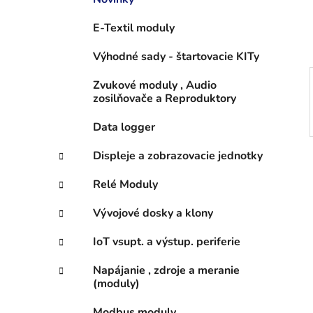
e
l
E-Textil moduly
Výhodné sady - štartovacie KITy
Zvukové moduly , Audio
zosilňovače a Reproduktory
Data logger
Displeje a zobrazovacie jednotky
Relé Moduly
Vývojové dosky a klony
IoT vsupt. a výstup. periferie
Napájanie , zdroje a meranie
(moduly)
Modbus moduly