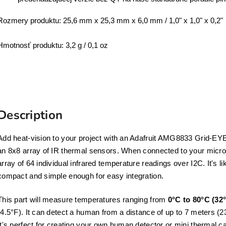
Rozmery produktu: 25,6 mm x 25,3 mm x 6,0 mm / 1,0" x 1,0" x 0,2"
Hmotnosť produktu: 3,2 g / 0,1 oz
Description
Add heat-vision to your project with an Adafruit AMG8833 Grid-EY
an 8x8 array of IR thermal sensors. When connected to your microcon
array of 64 individual infrared temperature readings over I2C. It's 
compact and simple enough for easy integration.
This part will measure temperatures ranging from
0°C to 80°C (32
(4.5°F). It can detect a human from a distance of up to 7 meters (
It's perfect for creating your own human detector or mini thermal 