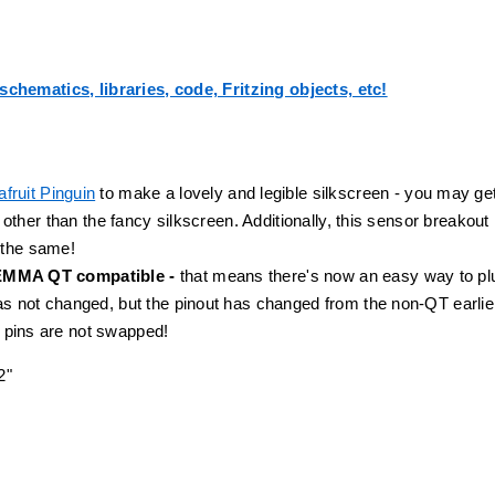
chematics, libraries, code, Fritzing objects, etc!
fruit Pinguin
to make a lovely and legible silkscreen - you may ge
l other than the fancy silkscreen. Additionally, this sensor breakou
 the same!
TEMMA QT compatible -
that means there's now an easy way to pl
as not changed, but the pinout has changed from the non-QT earlie
 pins are not swapped!
2"