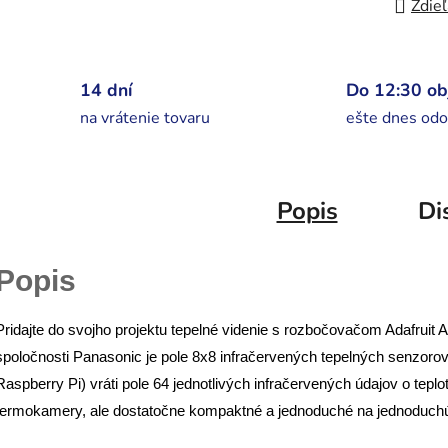
Zdieľ
14 dní
Do 12:30 o
na vrátenie tovaru
ešte dnes odo
Popis
Di
Popis
Pridajte do svojho projektu tepelné videnie s rozbočovačom Adafrui
spoločnosti Panasonic je pole 8x8 infračervených tepelných senzorov.
Raspberry Pi) vráti pole 64 jednotlivých infračervených údajov o teplot
termokamery, ale dostatočne kompaktné a jednoduché na jednoduchú 