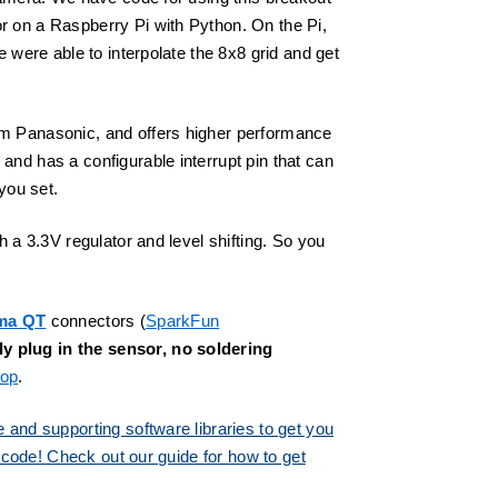
r on a Raspberry Pi with Python. On the Pi,
 were able to interpolate the 8x8 grid and get
om Panasonic, and offers higher performance
nd has a configurable interrupt pin that can
you set.
 a 3.3V regulator and level shifting. So you
ma QT
connectors (
SparkFun
 plug in the sensor, no soldering
hop
.
 and supporting software libraries to get you
n code! Check out our guide for how to get