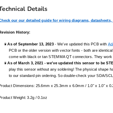
Technical Details
Check our our detailed guide for wiring diagrams, datasheets, s
Revision History:
As of September 13, 2023
- We've updated this PCB with
Ada
PCB or the older version with vector fonts - both are identica
come with black or tan STEMMA QT connectors. They work
As of March 3, 2021 - we've updated this sensor to be S
play this sensor without any soldering! The physical shape h
to our standard pin ordering. So double-check your SDA/SCL
Product Dimensions: 25.6mm x 25.3mm x 6.0mm / 1.0" x 1.0" x 0.
Product Weight: 3.2g / 0.1oz