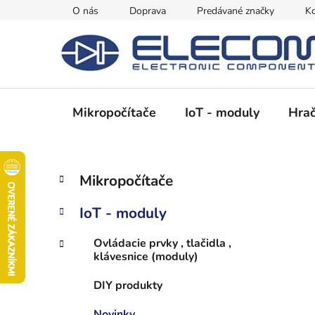
Prejsť
O nás
Doprava
Predávané značky
Ko
na
obsah
Mikropočítače
IoT - moduly
Hrač
B
K
Preskočiť
Mikropočítače
a
kategórie
o
t
č
IoT - moduly
e
n
g
ý
Ovládacie prvky , tlačidla ,
ó
klávesnice (moduly)
p
r
i
a
DIY produkty
e
n
Novinky