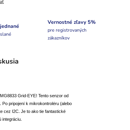
ať
Vernostné zľavy 5%
bjednané
pre registrovaných
slané
zákazníkov
skusia
t AMG8833 Grid-EYE! Tento senzor od
 Po pripojení k mikrokontroléru (alebo
e cez I2C. Je to ako tie fantastické
integráciu.