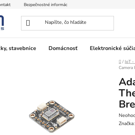
ntakt
Bezpečnostné informácie
Podmienky vrátenia peňazí
ky, stavebnice
Domácnosť
Elektronické súči
Domov
/
IoT -
Camera 
Ada
Th
Br
Prieme
Neohod
hodnot
Značka
produk