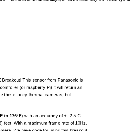
E Breakout! This sensor from Panasonic is
troller (or raspberry Pi) it will return an
like those fancy thermal cameras, but
°F to 176°F)
with an accuracy of +- 2.5°C
23) feet. With a maximum frame rate of 10Hz,
camera. We have code for using this breakout