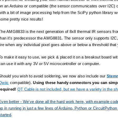
on an Arduino or compatible (the sensor communicates over I2C) o
with a bit of image processing help from the SciPy python library we
some pretty nice results!
The AMG8833 is the next generation of 8x8 thermal IR sensors fr
than it's predecessor the AMG8831. The sensor only supports I2C, a
fire when any individual pixel goes above or below a threshold that 
To make it easy to use, we pick & placed it on a breakout board with
can use it with any 3V or 5V microcontroller or computer.
Should you wish to avoid soldering, we now also include our
Stem
Qwiic
compatible).
Using these handy connectors you can simply
required!
QT Cable is not included, but we have a variety in the s
Even better - We've done all the hard work here, with example code
up in running in just a few lines of Arduino, Python or CircuitPytho
started
.