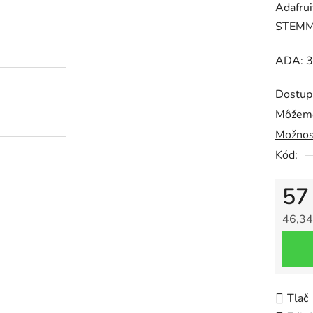
Adafru
je
STEMM
0,0
z
ADA: 
5
hviezdič
Dostup
Môžeme
Možnos
Kód:
57
46,34
Jedno
Tlač