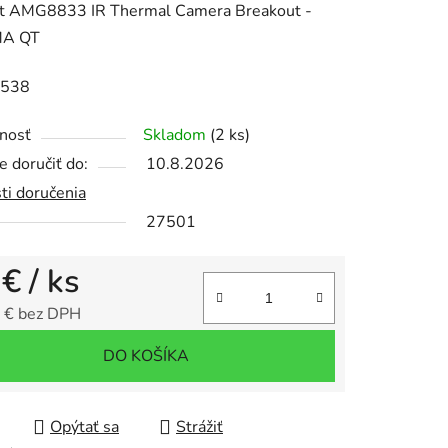
it AMG8833 IR Thermal Camera Breakout -
A QT
3538
iek.
nosť
Skladom
(2 ks)
 doručiť do:
10.8.2026
ti doručenia
27501
 €
/ ks
 € bez DPH
tková cena:
DO KOŠÍKA
Opýtať sa
Strážiť