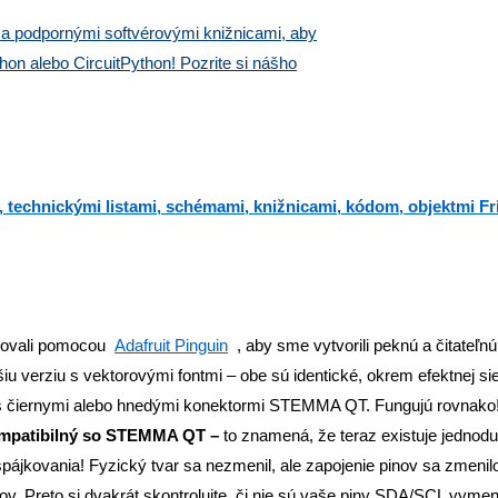
du a podpornými softvérovými knižnicami, aby
thon alebo CircuitPython! Pozrite si nášho
technickými listami, schémami, knižnicami, kódom, objektmi Fr
izovali pomocou
Adafruit Pinguin
, aby sme vytvorili peknú a čitateľnú
u verziu s vektorovými fontmi – obe sú identické, okrem efektnej sie
s čiernymi alebo hnedými konektormi STEMMA QT. Fungujú rovnako
kompatibilný so STEMMA QT –
to znamená, že teraz existuje jednod
pájkovania! Fyzický tvar sa nezmenil, ale zapojenie pinov sa zmenil
v. Preto si dvakrát skontrolujte, či nie sú vaše piny SDA/SCL vyme