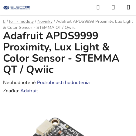
Prejsť
Hľadať
NÁKUP
na
KOŠÍK
obsah
Domov
/
IoT - moduly
/
Novinky
/
Adafruit APDS9999 Proximity, Lux Light
& Color Sensor - STEMMA QT / Qwiic
Adafruit APDS9999
Proximity, Lux Light &
Color Sensor - STEMMA
QT / Qwiic
Priemerné
Neohodnotené
Podrobnosti hodnotenia
hodnotenie
Značka:
Adafruit
produktu
je
0,0
z
5