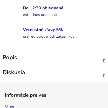
Do 12:30 objednané
ešte dnes odoslané
Vernostné zľavy 5%
pre registrovaných zákazníkov
Popis
Diskusia
Z
á
Informácie pre vás
p
ä
O nás