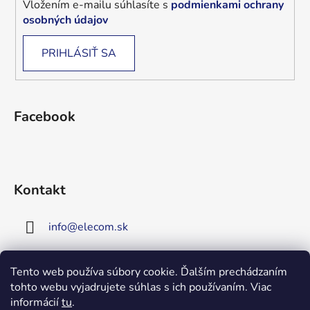
Vložením e-mailu súhlasíte s
podmienkami ochrany
osobných údajov
PRIHLÁSIŤ SA
Facebook
Kontakt
info
@
elecom.sk
+421 907 909 719
Tento web používa súbory cookie. Ďalším prechádzaním
tohto webu vyjadrujete súhlas s ich používaním. Viac
Upozornenie!
informácií
tu
.