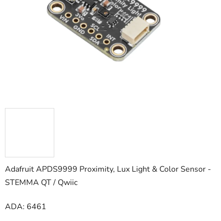
hviezdičiek.
Adafruit APDS9999 Proximity, Lux Light & Color Sensor -
STEMMA QT / Qwiic
ADA: 6461