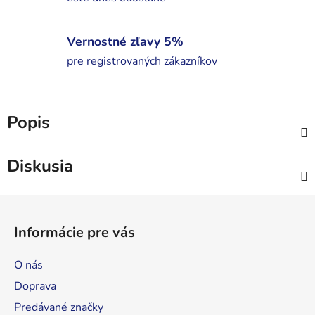
Vernostné zľavy 5%
pre registrovaných zákazníkov
Popis
Diskusia
Z
á
Informácie pre vás
p
ä
O nás
t
Doprava
i
Predávané značky
e