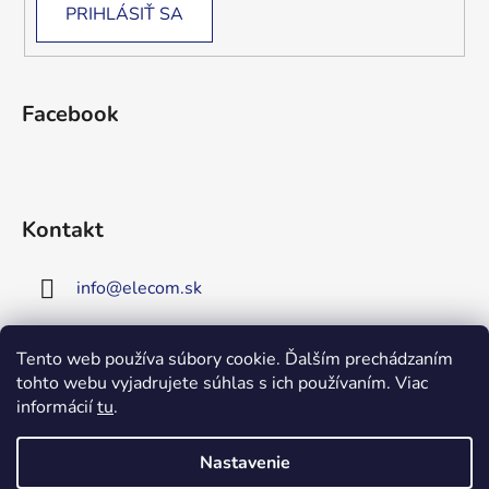
PRIHLÁSIŤ SA
Facebook
Kontakt
info
@
elecom.sk
+421 907 909 719
Tento web používa súbory cookie. Ďalším prechádzaním
tohto webu vyjadrujete súhlas s ich používaním. Viac
Upozornenie!
informácií
tu
.
Vitajte na našej novej
stránke!
Zaregistrujte sa!
Nastavenie
Získate tým 5% zľavu na väčšinu