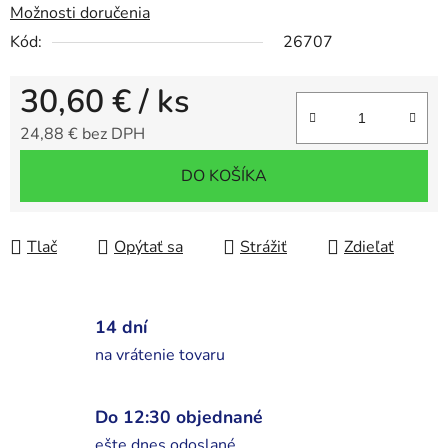
Možnosti doručenia
Kód:
26707
30,60 €
/ ks
24,88 € bez DPH
Jednotková cena:
DO KOŠÍKA
Tlač
Opýtať sa
Strážiť
Zdieľať
14 dní
na vrátenie tovaru
Do 12:30 objednané
ešte dnes odoslané