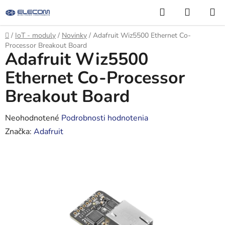
Prejsť
Hľadať
NÁKUP
na
KOŠÍK
obsah
Domov
/
IoT - moduly
/
Novinky
/
Adafruit Wiz5500 Ethernet Co-
Processor Breakout Board
Adafruit Wiz5500
Ethernet Co-Processor
Breakout Board
Priemerné
Neohodnotené
Podrobnosti hodnotenia
hodnotenie
Značka:
Adafruit
produktu
je
0,0
z
5
hviezdičiek.