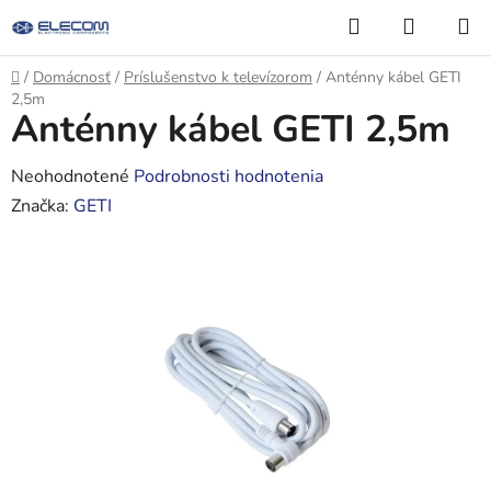
Prejsť
Hľadať
NÁKUP
na
KOŠÍK
obsah
Domov
/
Domácnosť
/
Príslušenstvo k televízorom
/
Anténny kábel GETI
2,5m
Anténny kábel GETI 2,5m
Priemerné
Neohodnotené
Podrobnosti hodnotenia
hodnotenie
Značka:
GETI
produktu
je
0,0
z
5
hviezdičiek.