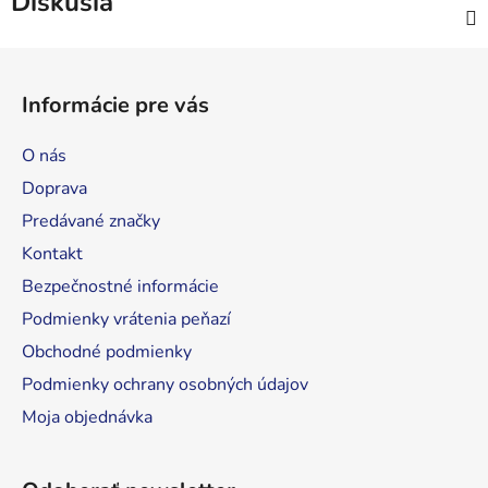
Diskusia
Z
á
Informácie pre vás
p
ä
O nás
t
Doprava
i
Predávané značky
e
Kontakt
Bezpečnostné informácie
Podmienky vrátenia peňazí
Obchodné podmienky
Podmienky ochrany osobných údajov
Moja objednávka