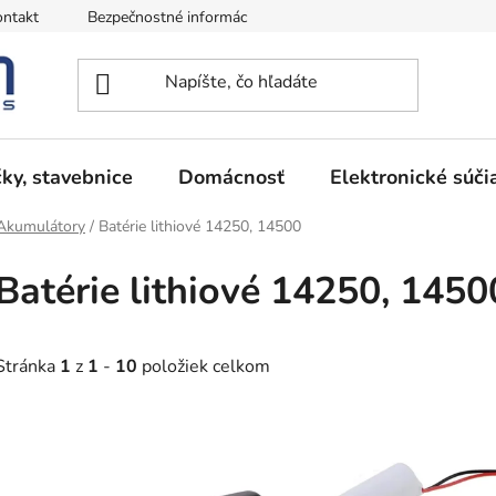
ntakt
Bezpečnostné informácie
Podmienky vrátenia peňazí
ky, stavebnice
Domácnosť
Elektronické súči
 Akumulátory
/
Batérie lithiové 14250, 14500
Batérie lithiové 14250, 1450
Stránka
1
z
1
-
10
položiek celkom
V
ý
p