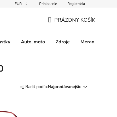
EUR
Prihlásenie
Registrácia
Obchodné podmienky
Podmienky ochrany osobných údajo
PRÁZDNY KOŠÍK
NÁKUPNÝ
KOŠÍK
astky
Auto, moto
Zdroje
Meranie - Spájk
0
R
Radiť podľa:
Najpredávanejšie
a
d
e
n
i