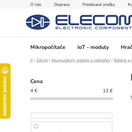
Prejsť
O nás
Doprava
Predávané značky
Ko
na
obsah
Mikropočítače
IoT - moduly
Hrač
Domov
/
Zdroje
/
Akumulátory, batérie a nabíjačky
/
Batérie a
B
o
Cena
č
4
€
12
€
n
ý
p
a
n
e