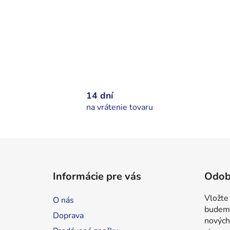
14 dní
na vrátenie tovaru
Z
á
Informácie pre vás
Odob
p
ä
Vložte
O nás
t
budeme
Doprava
i
nových