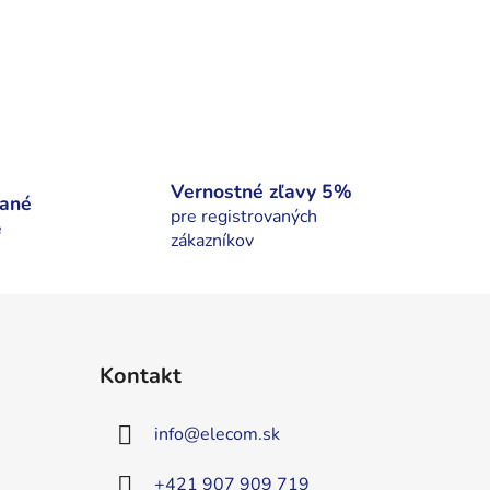
Vernostné zľavy 5%
nané
pre registrovaných
é
zákazníkov
Kontakt
info
@
elecom.sk
+421 907 909 719