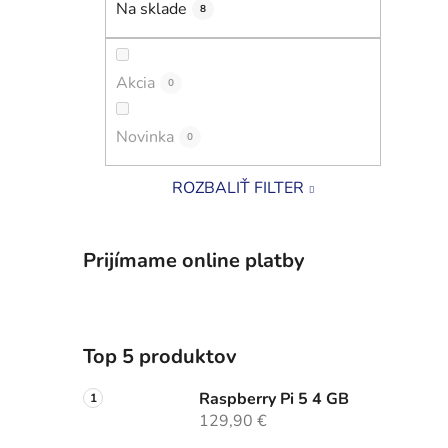
Na sklade
8
i
l
Akcia
0
Novinka
0
ROZBALIŤ FILTER
Prijímame online platby
Top 5 produktov
Raspberry Pi 5 4 GB
129,90 €