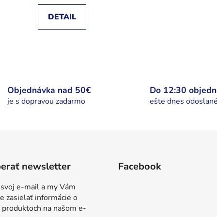
DETAIL
O
v
l
á
Objednávka nad 50€
Do 12:30 objed
d
je s dopravou zadarmo
ešte dnes odoslan
a
c
i
e
p
r
erať newsletter
Facebook
v
k
 svoj e-mail a my Vám
y
 zasielať informácie o
v
 produktoch na našom e-
ý