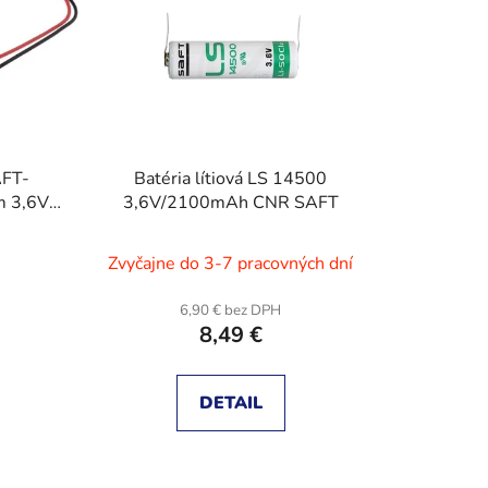
e
p
r
o
d
u
AFT-
Batéria lítiová LS 14500
k
m 3,6V
3,6V/2100mAh CNR SAFT
t
teľná
o
Zvyčajne do 3-7 pracovných dní
v
6,90 € bez DPH
8,49 €
DETAIL