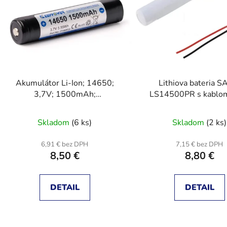
s
p
r
o
d
Akumulátor Li-Ion; 14650;
Lithiova bateria S
u
3,7V; 1500mAh;
LS14500PR s kablo
k
Ø14,5x68,5mm; 2A
2600mAh nenabíja
t
Skladom
(6 ks)
Skladom
(2 ks)
o
v
6,91 € bez DPH
7,15 € bez DPH
8,50 €
8,80 €
DETAIL
DETAIL