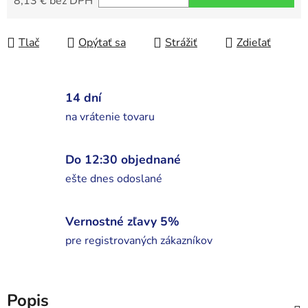
8,13 € bez DPH
Jednotková cena:
Tlač
Opýtať sa
Strážiť
Zdieľať
14 dní
na vrátenie tovaru
Do 12:30 objednané
ešte dnes odoslané
Vernostné zľavy 5%
pre registrovaných zákazníkov
Popis