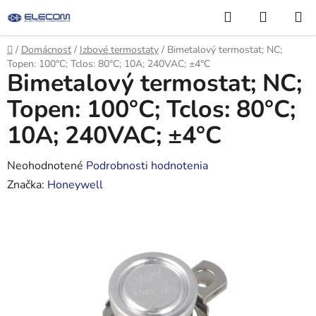
Prejsť
Hľadať
NÁKUP
na
KOŠÍK
obsah
Domov
/
Domácnosť
/
Izbové termostaty
/
Bimetalový termostat; NC;
Topen: 100°C; Tclos: 80°C; 10A; 240VAC; ±4°C
Bimetalový termostat; NC;
Topen: 100°C; Tclos: 80°C;
10A; 240VAC; ±4°C
Priemerné
Neohodnotené
Podrobnosti hodnotenia
hodnotenie
Značka:
Honeywell
produktu
je
0,0
z
5
hviezdičiek.