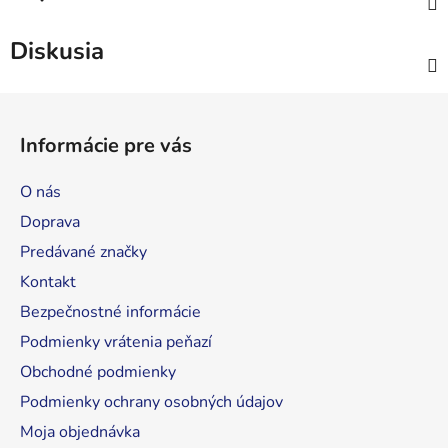
Diskusia
Z
á
Informácie pre vás
p
ä
O nás
t
Doprava
i
Predávané značky
e
Kontakt
Bezpečnostné informácie
Podmienky vrátenia peňazí
Obchodné podmienky
Podmienky ochrany osobných údajov
Moja objednávka