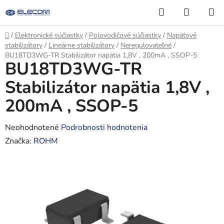
Prejsť
Hľadať
NÁKUP
na
KOŠÍK
obsah
Domov
/
Elektronické súčiastky
/
Polovodičové súčiastky
/
Napäťové
stabilizátory
/
Lineárne stabilizátory
/
Neregulovateľné
/
BU18TD3WG-TR Stabilizátor napätia 1,8V , 200mA , SSOP-5
BU18TD3WG-TR
Stabilizátor napätia 1,8V ,
200mA , SSOP-5
Priemerné
Neohodnotené
Podrobnosti hodnotenia
hodnotenie
Značka:
ROHM
produktu
je
0,0
z
5
hviezdičiek.