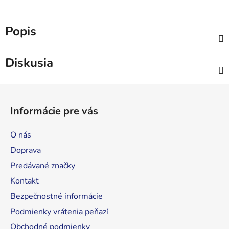
Popis
Diskusia
Z
á
Informácie pre vás
p
ä
O nás
t
Doprava
i
Predávané značky
e
Kontakt
Bezpečnostné informácie
Podmienky vrátenia peňazí
Obchodné podmienky