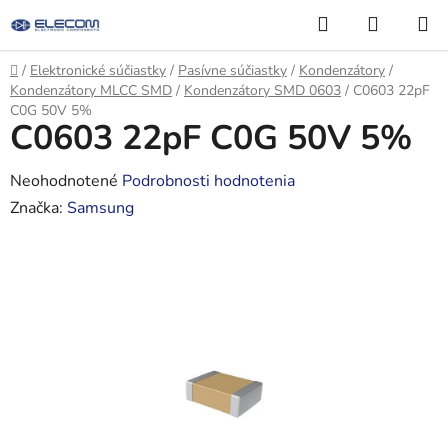
Prejsť
Hľadať
NÁKUP
na
KOŠÍK
obsah
Domov
/
Elektronické súčiastky
/
Pasívne súčiastky
/
Kondenzátory
/
Kondenzátory MLCC SMD
/
Kondenzátory SMD 0603
/
C0603 22pF
C0G 50V 5%
C0603 22pF C0G 50V 5%
Priemerné
Neohodnotené
Podrobnosti hodnotenia
hodnotenie
Značka:
Samsung
produktu
je
0,0
z
5
hviezdičiek.