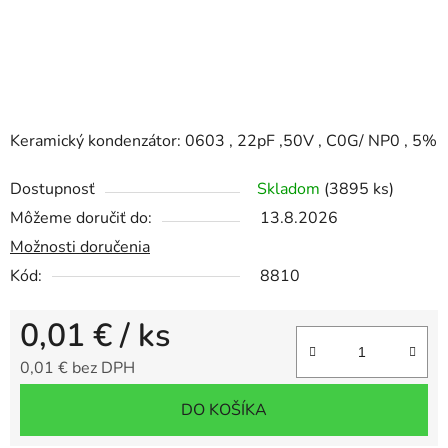
Keramický kondenzátor: 0603 , 22pF ,50V , C0G/ NP0 , 5%
Dostupnosť
Skladom
(3895 ks)
Môžeme doručiť do:
13.8.2026
Možnosti doručenia
Kód:
8810
0,01 €
/ ks
0,01 € bez DPH
Jednotková cena:
DO KOŠÍKA