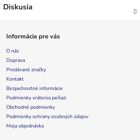
Diskusia
Z
á
Informácie pre vás
p
ä
O nás
t
Doprava
i
Predávané značky
e
Kontakt
Bezpečnostné informácie
Podmienky vrátenia peňazí
Obchodné podmienky
Podmienky ochrany osobných údajov
Moja objednávka