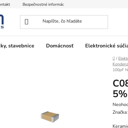
ntakt
Bezpečnostné informácie
Podmienky vrátenia peňazí
ky, stavebnice
Domácnosť
Elektronické súči
Domov
/
Elekt
Kondenz
100pF 
C0
5%
Prieme
Neohod
hodnot
Značka
produk
Kerami
je