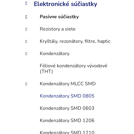
n
Elektronické súčiastky
e
l
Pasívne súčiastky
Rezistory a siete
Kryštály, rezonátory, filtre, haptic
Kondenzátory
Fóliové kondenzátory vývodové
(THT)
Kondenzátory MLCC SMD
Kondenzátory SMD 0805
Kondenzátory SMD 0603
Kondenzátory SMD 1206
Kondenzátory SMD 1210