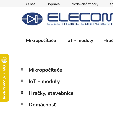
Prejsť
O nás
Doprava
Predávané značky
Ko
na
obsah
Mikropočítače
IoT - moduly
Hrač
B
K
Preskočiť
Mikropočítače
a
kategórie
o
t
č
IoT - moduly
e
n
g
ý
Hračky, stavebnice
ó
p
r
Domácnosť
i
a
e