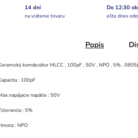
14 dní
Do 12:30 o
na vrátenie tovaru
ešte dnes odo
Popis
Di
Keramický komdezátor MLCC , 100pF , 50V , NPO , 5% , 0805
Kapacita : 100pF
Max.napájacie napätie : 50V
Tolerancia : 5%
Hmota : NPO