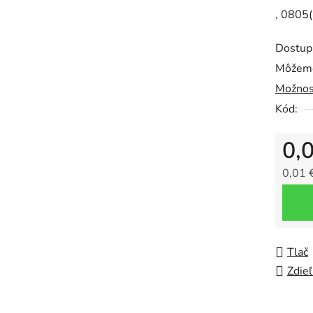
, 0805
0,0
z
Dostup
5
Môžeme
hviezdič
Možnos
Kód:
0,
0,01 
Jedno
Tlač
Zdieľ