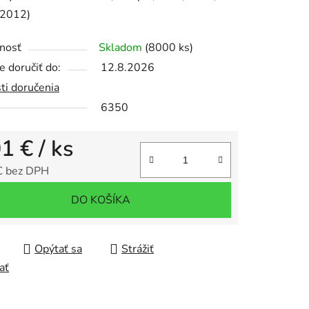
(2012)
nosť
Skladom
(8000 ks)
 doručiť do:
12.8.2026
iek.
ti doručenia
6350
01 €
/ ks
€ bez DPH
tková cena:
DO KOŠÍKA
Opýtať sa
Strážiť
ať