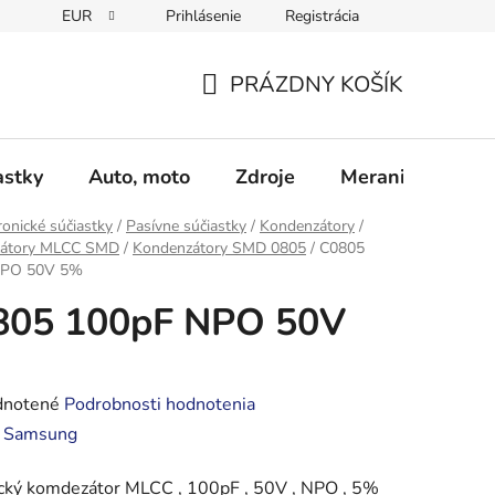
EUR
Prihlásenie
Registrácia
Obchodné podmienky
Podmienky ochrany osobných údajo
PRÁZDNY KOŠÍK
NÁKUPNÝ
KOŠÍK
astky
Auto, moto
Zdroje
Meranie - Spájk
ronické súčiastky
/
Pasívne súčiastky
/
Kondenzátory
/
átory MLCC SMD
/
Kondenzátory SMD 0805
/
C0805
NPO 50V 5%
805 100pF NPO 50V
rné
notené
Podrobnosti hodnotenia
enie
:
Samsung
tu
cký komdezátor MLCC , 100pF , 50V , NPO , 5%