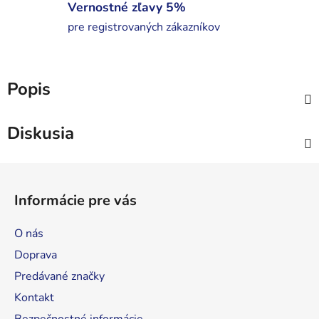
Vernostné zľavy 5%
pre registrovaných zákazníkov
Popis
Diskusia
Z
á
Informácie pre vás
p
ä
O nás
t
Doprava
i
Predávané značky
e
Kontakt