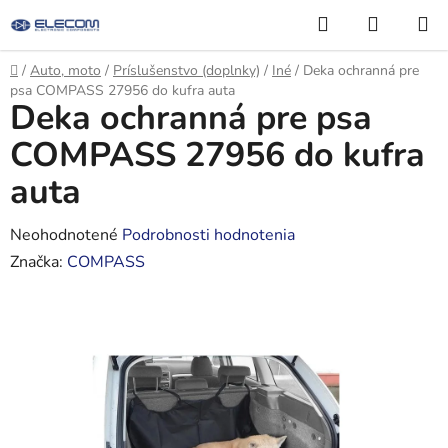
Prejsť
Hľadať
NÁKUP
na
KOŠÍK
obsah
Domov
/
Auto, moto
/
Príslušenstvo (doplnky)
/
Iné
/
Deka ochranná pre
psa COMPASS 27956 do kufra auta
Deka ochranná pre psa
COMPASS 27956 do kufra
auta
Priemerné
Neohodnotené
Podrobnosti hodnotenia
hodnotenie
Značka:
COMPASS
produktu
je
0,0
z
5
hviezdičiek.