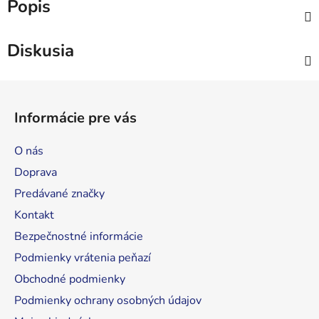
Popis
Diskusia
Z
á
Informácie pre vás
p
ä
O nás
t
Doprava
i
Predávané značky
e
Kontakt
Bezpečnostné informácie
Podmienky vrátenia peňazí
Obchodné podmienky
Podmienky ochrany osobných údajov