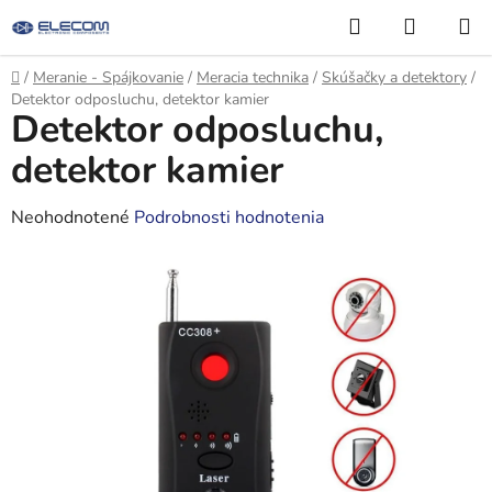
Prejsť
Hľadať
NÁKUP
na
KOŠÍK
obsah
Domov
/
Meranie - Spájkovanie
/
Meracia technika
/
Skúšačky a detektory
/
Detektor odposluchu, detektor kamier
Detektor odposluchu,
detektor kamier
Priemerné
Neohodnotené
Podrobnosti hodnotenia
hodnotenie
produktu
je
0,0
z
5
hviezdičiek.