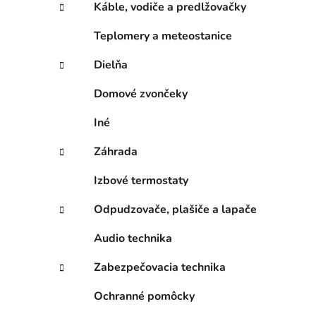
n
Káble, vodiče a predlžovačky
e
l
Teplomery a meteostanice
Dielňa
Domové zvončeky
Iné
Záhrada
Izbové termostaty
Odpudzovače, plašiče a lapače
Audio technika
Zabezpečovacia technika
Ochranné pomôcky