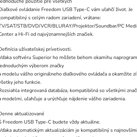
Jednoduché použitie pre všetkých
Diaľkové ovládanie Freedom USB Type-C vám uľahčí život. Je
kompatibilný s celým radom zariadení, vrátane:
TV/SAT/STB/DVD/VCR/BLURAY/Projektor/Soundbar/PC Medi
Center a Hi-Fi od najvýznamnejších značiek.
Definícia užívateľskej prívetivosti.
Vďaka softvéru Superior ho môžete behom okamihu naprogra
jednoduchým výberom značky
a modelu vášho originálneho diaľkového ovládača a okamžite zí
všetky jeho funkcie.
Rozsiahla integrovaná databáza, kompatibilná so všetkými zna
a modelmi, uľahčuje a urýchľuje nájdenie vášho zariadenia.
Denne aktualizované
S Freedom USB Type-C budete vždy aktuálne.
Vďaka automatickým aktualizáciám je kompatibilný s najnovším