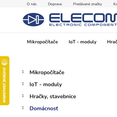
Prejsť
O nás
Doprava
Predávané značky
Ko
na
obsah
Mikropočítače
IoT - moduly
Hrač
B
K
Preskočiť
Mikropočítače
a
kategórie
o
t
č
IoT - moduly
e
n
g
ý
Hračky, stavebnice
ó
p
r
Domácnosť
i
a
e