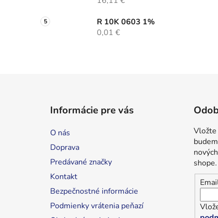
16,11 €
R 10K 0603 1%
0,01 €
Z
á
Informácie pre vás
Odob
p
ä
Vložte
O nás
t
budeme
Doprava
i
nových
Predávané značky
shope.
e
Kontakt
Emai
Bezpečnostné informácie
Podmienky vrátenia peňazí
Vlože
podm