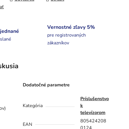
ať
Vernostné zľavy 5%
bjednané
pre registrovaných
slané
zákazníkov
skusia
Dodatočné parametre
Príslušenstvo
Kategória
k
ov)
televízorom
805424208
EAN
0124