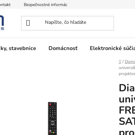
ntakt
Bezpečnostné informácie
Podmienky vrátenia peňazí
ky, stavebnice
Domácnosť
Elektronické súči
Domov
/
Domá
univerz
projekto
Dia
un
FR
SAT
pro