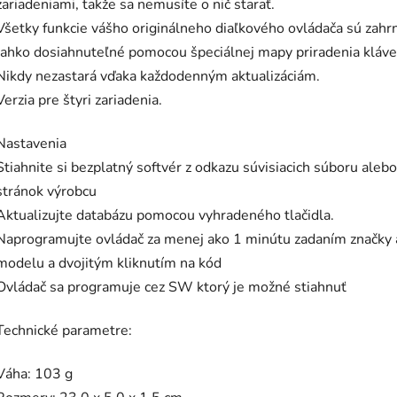
zariadeniami, takže sa nemusíte o nič starať.
Všetky funkcie vášho originálneho diaľkového ovládača sú zahr
ľahko dosiahnuteľné pomocou špeciálnej mapy priradenia kláve
Nikdy nezastará vďaka každodenným aktualizáciám.
Verzia pre štyri zariadenia.
Nastavenia
Stiahnite si bezplatný softvér z odkazu súvisiacich súboru alebo
stránok výrobcu
Aktualizujte databázu pomocou vyhradeného tlačidla.
Naprogramujte ovládač za menej ako 1 minútu zadaním značky 
modelu a dvojitým kliknutím na kód
Ovládač sa programuje cez SW ktorý je možné stiahnuť
Technické parametre:
Váha: 103 g