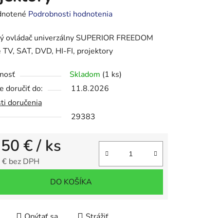
rné
notené
Podrobnosti hodnotenia
enie
vý ovládač univerzálny SUPERIOR FREEDOM
tu
 TV, SAT, DVD, HI-FI, projektory
nosť
Skladom
(1 ks)
 doručiť do:
11.8.2026
ti doručenia
iek.
29383
,50 €
/ ks
 € bez DPH
tková cena:
DO KOŠÍKA
Opýtať sa
Strážiť