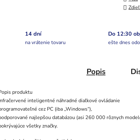
Zdieľ
14 dní
Do 12:30 o
na vrátenie tovaru
ešte dnes odo
Popis
Di
Popis produktu
Infračervené inteligentné náhradné diaľkové ovládanie
programovateľné cez PC (iba „Windows“),
podporované najlepšou databázou (asi 260 000 rôznych model
pokrývajúce všetky značky.