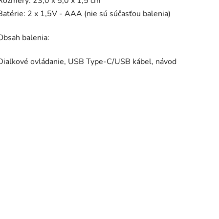
Rozmery: 23,0 x 5,0 x 1,5 cm
Batérie: 2 x 1,5V - AAA (nie sú súčasťou balenia)
Obsah balenia:
Diaľkové ovládanie, USB Type-C/USB kábel, návod