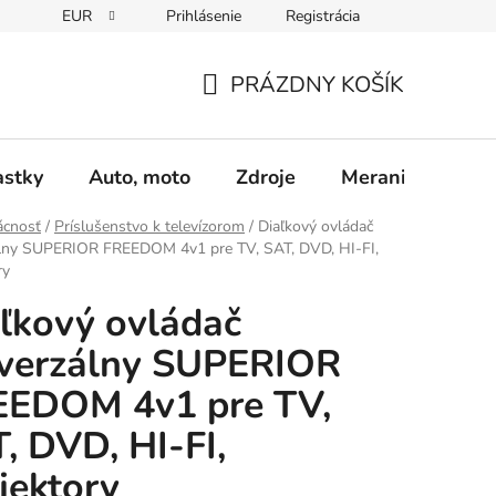
EUR
Prihlásenie
Registrácia
Obchodné podmienky
Podmienky ochrany osobných údajo
PRÁZDNY KOŠÍK
NÁKUPNÝ
KOŠÍK
astky
Auto, moto
Zdroje
Meranie - Spájk
cnosť
/
Príslušenstvo k televízorom
/
Diaľkový ovládač
álny SUPERIOR FREEDOM 4v1 pre TV, SAT, DVD, HI-FI,
ry
ľkový ovládač
iverzálny SUPERIOR
EEDOM 4v1 pre TV,
, DVD, HI-FI,
jektory