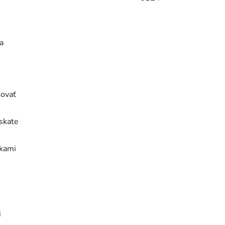
a
movať
skate
čkami
i