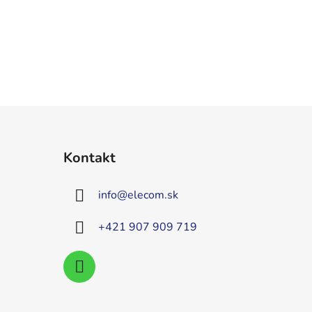
Kontakt
info
@
elecom.sk
+421 907 909 719