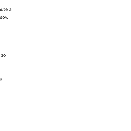
nuté a
sov.
 zo
a