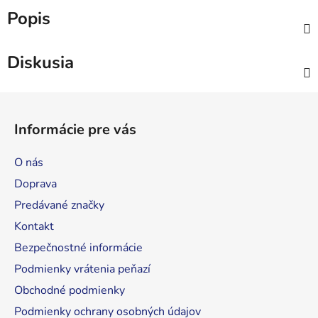
Popis
Diskusia
Z
á
Informácie pre vás
p
ä
O nás
t
Doprava
i
Predávané značky
e
Kontakt
Bezpečnostné informácie
Podmienky vrátenia peňazí
Obchodné podmienky
Podmienky ochrany osobných údajov