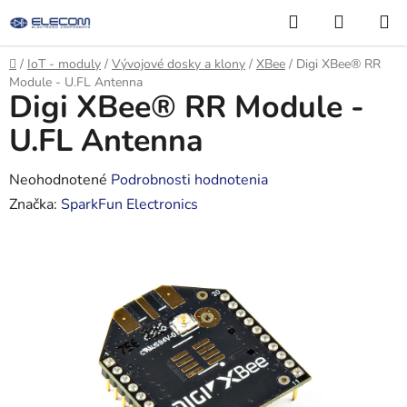
Prejsť
Hľadať
NÁKUP
na
KOŠÍK
obsah
Domov
/
IoT - moduly
/
Vývojové dosky a klony
/
XBee
/
Digi XBee® RR
Module - U.FL Antenna
Digi XBee® RR Module -
U.FL Antenna
Priemerné
Neohodnotené
Podrobnosti hodnotenia
hodnotenie
Značka:
SparkFun Electronics
produktu
je
0,0
z
5
hviezdičiek.