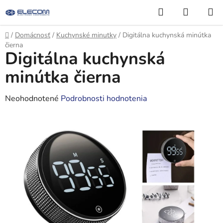
Prejsť
Hľadať
NÁKUP
na
KOŠÍK
obsah
Domov
/
Domácnosť
/
Kuchynské minutky
/
Digitálna kuchynská minútka
čierna
Digitálna kuchynská
minútka čierna
Priemerné
Neohodnotené
Podrobnosti hodnotenia
hodnotenie
produktu
je
0,0
z
5
hviezdičiek.