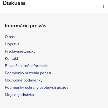
Diskusia
Z
á
Informácie pre vás
p
ä
O nás
t
Doprava
i
Predávané značky
e
Kontakt
Bezpečnostné informácie
Podmienky vrátenia peňazí
Obchodné podmienky
Podmienky ochrany osobných údajov
Moja objednávka