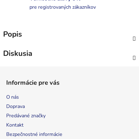
pre registrovaných zákazníkov
Popis
Diskusia
Z
á
Informácie pre vás
p
ä
O nás
t
Doprava
i
Predávané značky
e
Kontakt
Bezpečnostné informácie