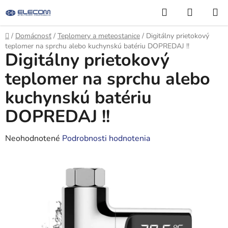
Prejsť
Hľadať
NÁKUP
na
KOŠÍK
obsah
Domov
/
Domácnosť
/
Teplomery a meteostanice
/
Digitálny prietokový
teplomer na sprchu alebo kuchynskú batériu DOPREDAJ !!
Digitálny prietokový
teplomer na sprchu alebo
kuchynskú batériu
DOPREDAJ !!
Priemerné
Neohodnotené
Podrobnosti hodnotenia
hodnotenie
produktu
je
0,0
z
5