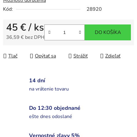
Možnosti doručenia
Kód:
28920
45 €
/ ks
DO KOŠÍKA
36,59 € bez DPH
Jednotková cena:
Tlač
Opýtať sa
Strážiť
Zdieľať
14 dní
na vrátenie tovaru
Do 12:30 objednané
ešte dnes odoslané
Vernostné zľavy 5%