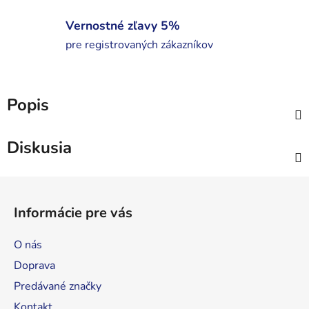
Vernostné zľavy 5%
pre registrovaných zákazníkov
Popis
Diskusia
Z
á
Informácie pre vás
p
ä
O nás
t
Doprava
i
Predávané značky
e
Kontakt