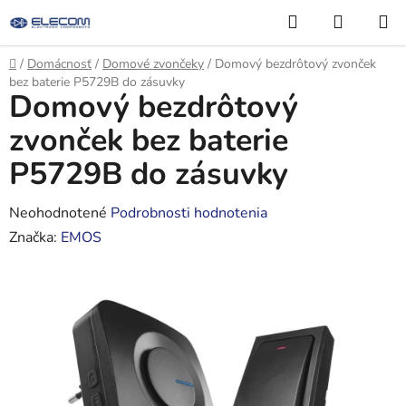
Prejsť
Hľadať
NÁKUP
na
KOŠÍK
obsah
Domov
/
Domácnosť
/
Domové zvončeky
/
Domový bezdrôtový zvonček
bez baterie P5729B do zásuvky
Domový bezdrôtový
zvonček bez baterie
P5729B do zásuvky
Priemerné
Neohodnotené
Podrobnosti hodnotenia
hodnotenie
Značka:
EMOS
produktu
je
0,0
z
5
hviezdičiek.