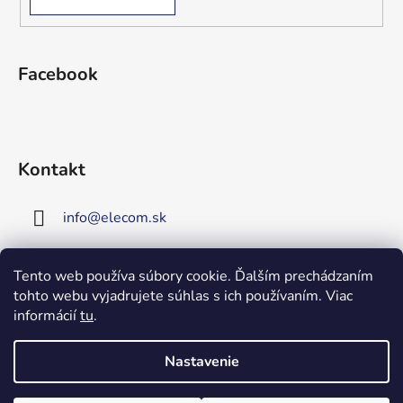
Facebook
Kontakt
info
@
elecom.sk
+421 907 909 719
Tento web používa súbory cookie. Ďalším prechádzaním
tohto webu vyjadrujete súhlas s ich používaním. Viac
Upozornenie!
informácií
tu
.
Vitajte na našej novej
stránke!
Zaregistrujte sa!
Nastavenie
Získate tým 5% zľavu na väčšinu
Vytvoril Shoptet
produktov!