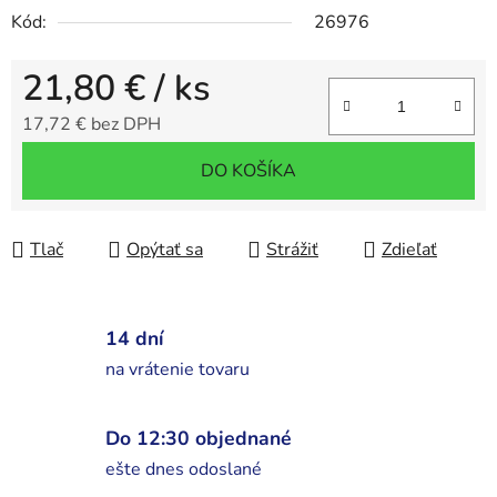
Kód:
26976
21,80 €
/ ks
17,72 € bez DPH
Jednotková cena:
DO KOŠÍKA
Tlač
Opýtať sa
Strážiť
Zdieľať
14 dní
na vrátenie tovaru
Do 12:30 objednané
ešte dnes odoslané