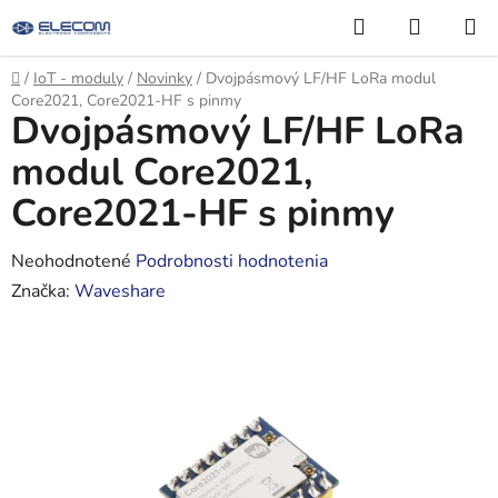
Prejsť
Hľadať
NÁKUP
na
KOŠÍK
obsah
Domov
/
IoT - moduly
/
Novinky
/
Dvojpásmový LF/HF LoRa modul
Core2021, Core2021-HF s pinmy
Dvojpásmový LF/HF LoRa
modul Core2021,
Core2021-HF s pinmy
Priemerné
Neohodnotené
Podrobnosti hodnotenia
hodnotenie
Značka:
Waveshare
produktu
je
0,0
z
5
hviezdičiek.