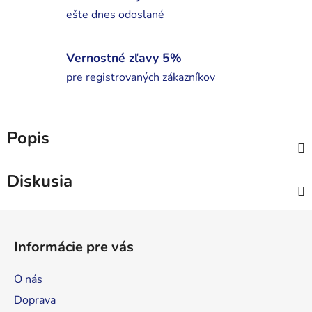
ešte dnes odoslané
Vernostné zľavy 5%
pre registrovaných zákazníkov
Popis
Diskusia
Z
á
Informácie pre vás
p
ä
O nás
t
Doprava
i