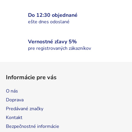
k
y
Do 12:30 objednané
v
ešte dnes odoslané
ý
p
i
Vernostné zľavy 5%
s
pre registrovaných zákazníkov
u
Z
á
Informácie pre vás
p
ä
O nás
t
Doprava
i
Predávané značky
e
Kontakt
Bezpečnostné informácie