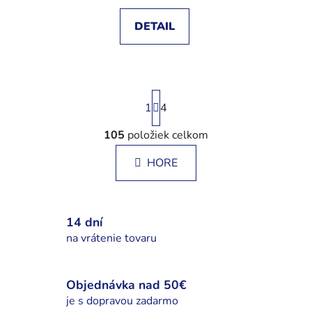
DETAIL
S
1
t
4
r
á
105
položiek celkom
O
n
v
k
HORE
l
o
á
v
a
d
n
a
14 dní
i
c
na vrátenie tovaru
e
i
e
p
Objednávka nad 50€
r
je s dopravou zadarmo
v