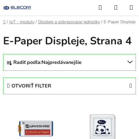
Prejsť
Hľadať
NÁKUP
na
KOŠÍK
obsah
Domov
/
IoT - moduly
/
Displeje a zobrazovacie jednotky
/
E-Paper Displeje
E-Paper Displeje
, Strana 4
R
Radiť podľa:
Najpredávanejšie
a
d
e
OTVORIŤ FILTER
n
i
V
e
ý
p
p
r
i
o
s
d