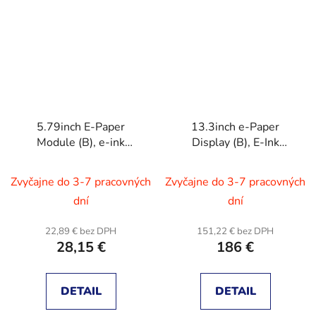
5.79inch E-Paper
13.3inch e-Paper
Module (B), e-ink
Display (B), E-Ink
display, 792x272,
Display, 960×680
Red/Black/White, SPI
pixels, Red / Black /
Zvyčajne do 3-7 pracovných
Zvyčajne do 3-7 pracovných
Interface
White, SPI
dní
dní
Communication
22,89 € bez DPH
151,22 € bez DPH
28,15 €
186 €
DETAIL
DETAIL