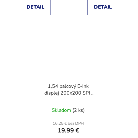
DETAIL
DETAIL
1,54 palcový E-Ink
displej 200x200 SPI ,
pre Arduino STM
Raspberry PI ESP32
Skladom
(2 ks)
čierny
16,25 € bez DPH
19,99 €