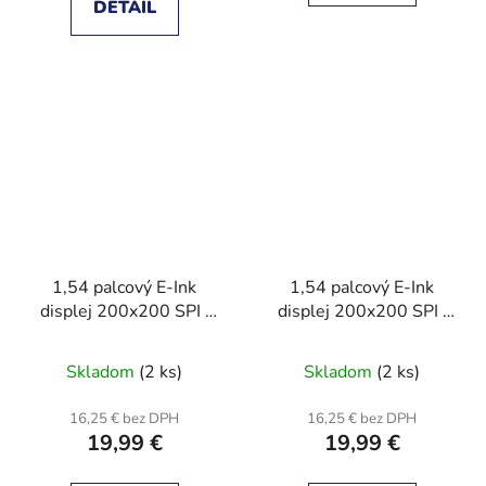
DETAIL
hviezdičiek.
1,54 palcový E-Ink
1,54 palcový E-Ink
displej 200x200 SPI ,
displej 200x200 SPI ,
pre Arduino STM
pre Arduino STM
Raspberry PI ESP32
Raspberry PI ESP32 žltý
Skladom
(2 ks)
Skladom
(2 ks)
červený
16,25 € bez DPH
16,25 € bez DPH
19,99 €
19,99 €