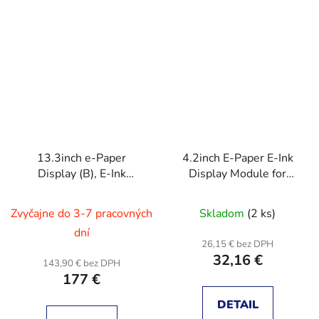
13.3inch e-Paper
4.2inch E-Paper E-Ink
Display (B), E-Ink
Display Module for
Display, 960×680
Raspberry Pi Pico,
Priemerné
pixels, Red / Black /
400×300, Black /
Zvyčajne do 3-7 pracovných
Skladom
(2 ks)
White, SPI
hodnotenie
White, 4 Grayscale, SPI
dní
Communication
produktu
26,15 € bez DPH
32,16 €
je
143,90 € bez DPH
177 €
3,0
z
DETAIL
5