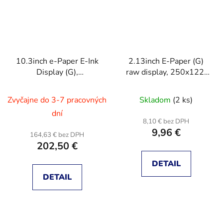
10.3inch e-Paper E-Ink
2.13inch E-Paper (G)
Display (G),
raw display, 250x122,
1872×1404 pixels,
Red/Yellow/Black/White
Black / White, Without
Zvyčajne do 3-7 pracovných
Skladom
(2 ks)
Driver HAT
dní
8,10 € bez DPH
9,96 €
164,63 € bez DPH
202,50 €
DETAIL
DETAIL