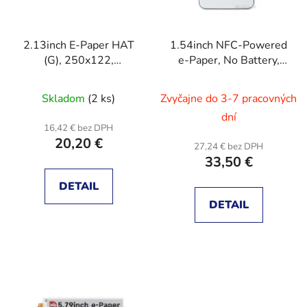
p
u
r
k
2.13inch E-Paper HAT
1.54inch NFC-Powered
o
t
(G), 250x122,
e-Paper, No Battery,
d
o
Red/Yellow/Black/White,
Wireless Powering &
u
v
SPI Interface
Data Transfer
Skladom
(2 ks)
Zvyčajne do 3-7 pracovných
k
t
dní
16,42 € bez DPH
o
20,20 €
27,24 € bez DPH
v
33,50 €
DETAIL
DETAIL