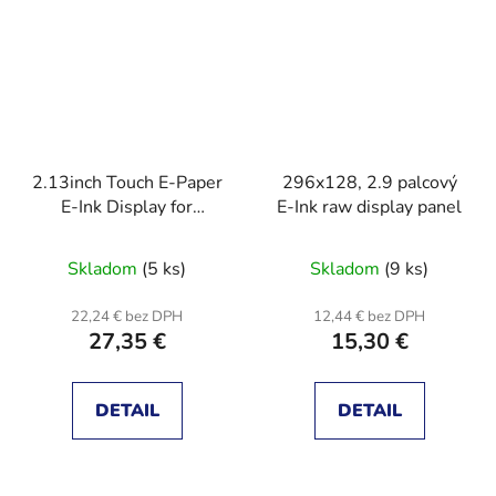
2.13inch Touch E-Paper
296x128, 2.9 palcový
E-Ink Display for
E-Ink raw display panel
Raspberry Pi Zero,
250×122, ABS Case
Skladom
(5 ks)
Skladom
(9 ks)
22,24 € bez DPH
12,44 € bez DPH
27,35 €
15,30 €
DETAIL
DETAIL