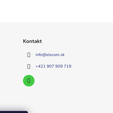
Kontakt
info
@
elecom.sk
+421 907 909 719