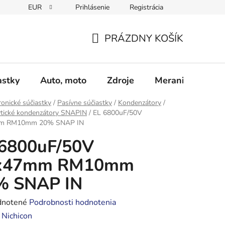
EUR
Prihlásenie
Registrácia
Obchodné podmienky
Podmienky ochrany osobných údajo
PRÁZDNY KOŠÍK
NÁKUPNÝ
KOŠÍK
astky
Auto, moto
Zdroje
Meranie - Spájk
ronické súčiastky
/
Pasívne súčiastky
/
Kondenzátory
/
ytické kondenzátory SNAPIN
/
EL 6800uF/50V
m RM10mm 20% SNAP IN
 6800uF/50V
x47mm RM10mm
% SNAP IN
rné
notené
Podrobnosti hodnotenia
enie
:
Nichicon