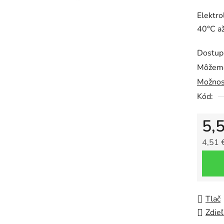
produk
Elektro
je
40°C a
0,0
z
Dostup
5
Môžeme
hviezdič
Možnos
Kód:
5,
4,51 
Jedno
Tlač
Zdieľ