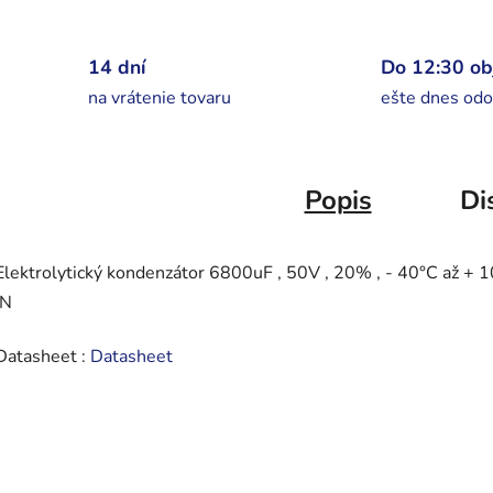
14 dní
Do 12:30 o
na vrátenie tovaru
ešte dnes odo
Popis
Di
Elektrolytický kondenzátor 6800uF , 50V , 20% , - 40°C až
IN
Datasheet :
Datasheet