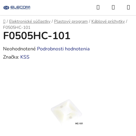
Prejsť
Hľadať
NÁKUP
na
KOŠÍK
obsah
Domov
/
Elektronické súčiastky
/
Plastový program
/
Káblové príchytky
/
F0505HC-101
F0505HC-101
Priemerné
Neohodnotené
Podrobnosti hodnotenia
hodnotenie
Značka:
KSS
produktu
je
0,0
z
5
hviezdičiek.