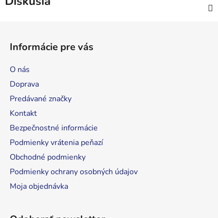
Diskusia
Z
á
Informácie pre vás
p
ä
O nás
t
Doprava
i
Predávané značky
e
Kontakt
Bezpečnostné informácie
Podmienky vrátenia peňazí
Obchodné podmienky
Podmienky ochrany osobných údajov
Moja objednávka