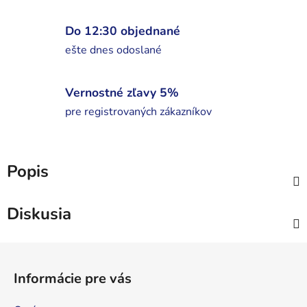
Do 12:30 objednané
ešte dnes odoslané
Vernostné zľavy 5%
pre registrovaných zákazníkov
Popis
Diskusia
Z
á
Informácie pre vás
p
ä