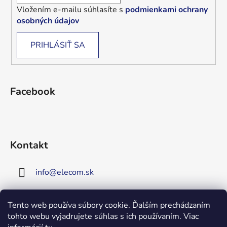
Vložením e-mailu súhlasíte s
podmienkami ochrany
osobných údajov
PRIHLÁSIŤ SA
Facebook
Kontakt
info
@
elecom.sk
+421 907 909 719
Tento web používa súbory cookie. Ďalším prechádzaním
tohto webu vyjadrujete súhlas s ich používaním. Viac
Upozornenie!