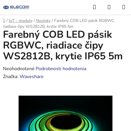
Prejsť
Hľadať
NÁKUP
na
KOŠÍK
obsah
Domov
/
IoT - moduly
/
Novinky
/
Farebný COB LED pásik RGBWC,
riadiace čipy WS2812B, krytie IP65 5m
Farebný COB LED pásik
RGBWC, riadiace čipy
WS2812B, krytie IP65 5m
Priemerné
Neohodnotené
Podrobnosti hodnotenia
hodnotenie
Značka:
Waveshare
produktu
je
0,0
z
5
hviezdičiek.