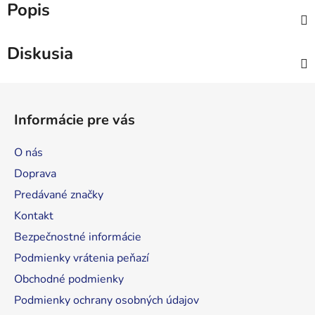
Popis
Diskusia
Z
á
Informácie pre vás
p
ä
O nás
t
Doprava
i
Predávané značky
e
Kontakt
Bezpečnostné informácie
Podmienky vrátenia peňazí
Obchodné podmienky
Podmienky ochrany osobných údajov