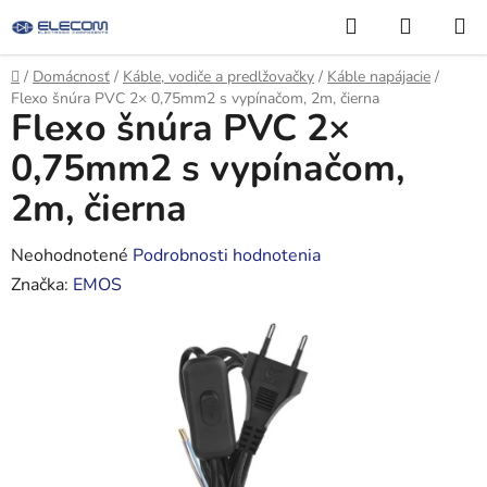
Prejsť
Hľadať
NÁKUP
na
KOŠÍK
obsah
Domov
/
Domácnosť
/
Káble, vodiče a predlžovačky
/
Káble napájacie
/
Flexo šnúra PVC 2× 0,75mm2 s vypínačom, 2m, čierna
Flexo šnúra PVC 2×
0,75mm2 s vypínačom,
2m, čierna
Priemerné
Neohodnotené
Podrobnosti hodnotenia
hodnotenie
Značka:
EMOS
produktu
je
0,0
z
5
hviezdičiek.