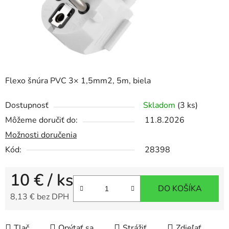
Flexo šnúra PVC 3× 1,5mm2, 5m, biela
Dostupnosť
Skladom
(3 ks)
Môžeme doručiť do:
11.8.2026
Možnosti doručenia
Kód:
28398
10 €
/ ks
DO KOŠÍKA
8,13 € bez DPH
Jednotková cena:
Tlač
Opýtať sa
Strážiť
Zdieľať