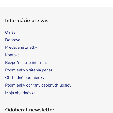
Z
á
Informácie pre vás
p
ä
O nás
t
Doprava
i
Predávané značky
e
Kontakt
Bezpečnostné informácie
Podmienky vrátenia peňazí
Obchodné podmienky
Podmienky ochrany osobných údajov
Moja objednávka
Odoberať newsletter