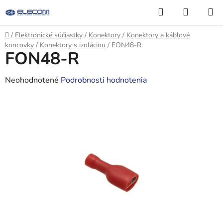
Prejsť
Hľadať
NÁKUP
na
KOŠÍK
obsah
Domov
/
Elektronické súčiastky
/
Konektory
/
Konektory a káblové
koncovky
/
Konektory s izoláciou
/
FON48-R
FON48-R
Priemerné
Neohodnotené
Podrobnosti hodnotenia
hodnotenie
produktu
je
0,0
z
5
hviezdičiek.