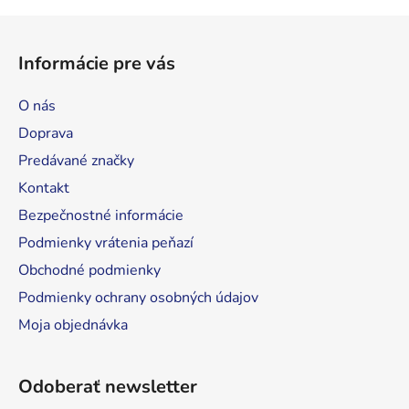
Z
á
Informácie pre vás
p
ä
O nás
t
Doprava
i
Predávané značky
e
Kontakt
Bezpečnostné informácie
Podmienky vrátenia peňazí
Obchodné podmienky
Podmienky ochrany osobných údajov
Moja objednávka
Odoberať newsletter