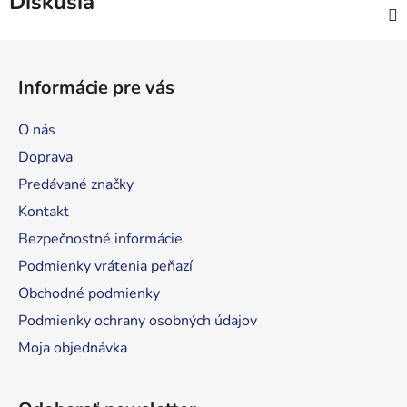
Diskusia
Z
á
Informácie pre vás
p
ä
O nás
t
Doprava
i
Predávané značky
e
Kontakt
Bezpečnostné informácie
Podmienky vrátenia peňazí
Obchodné podmienky
Podmienky ochrany osobných údajov
Moja objednávka