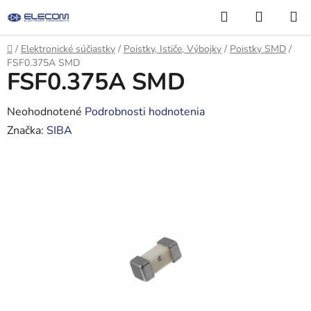
Prejsť
Hľadať
NÁKUP
na
KOŠÍK
obsah
Domov
/
Elektronické súčiastky
/
Poistky, Ističe, Výbojky
/
Poistky SMD
/
FSF0.375A SMD
FSF0.375A SMD
Priemerné
Neohodnotené
Podrobnosti hodnotenia
hodnotenie
Značka:
SIBA
produktu
je
0,0
z
5
hviezdičiek.