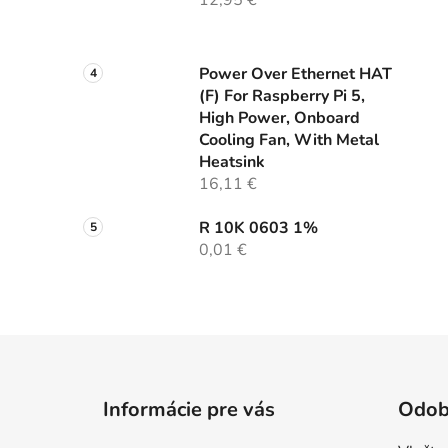
12,95 €
Power Over Ethernet HAT
(F) For Raspberry Pi 5,
High Power, Onboard
Cooling Fan, With Metal
Heatsink
16,11 €
R 10K 0603 1%
0,01 €
Z
á
Informácie pre vás
Odob
p
ä