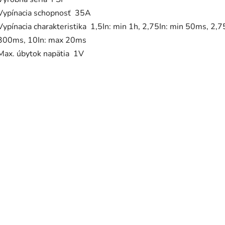
Vypínacia schopnosť 35A
Vypínacia charakteristika 1,5In: min 1h, 2,75In: min 50ms, 2,7
300ms, 10In: max 20ms
Max. úbytok napätia 1V