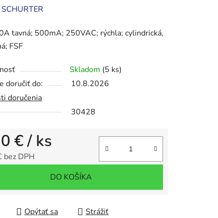
enie
:
SCHURTER
tu
A tavná; 500mA; 250VAC; rýchla; cylindrická,
ná; FSF
nosť
Skladom
(5 ks)
 doručiť do:
10.8.2026
iek.
ti doručenia
30428
30 €
/ ks
€ bez DPH
tková cena:
DO KOŠÍKA
Opýtať sa
Strážiť