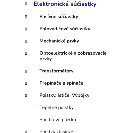
n
Elektronické súčiastky
e
l
Pasívne súčiastky
Polovodičové súčiastky
Mechanické prvky
Optoelektrické a zobrazovacie
prvky
Transformátory
Prepínače a spínače
Poistky, Ističe, Výbojky
Tepelné poistky
Poistkové púzdra
Poistky klasické