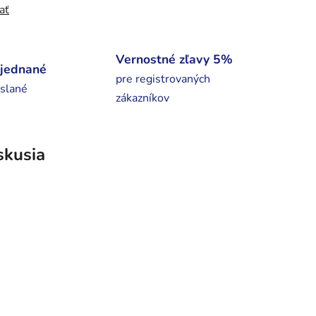
ať
Vernostné zľavy 5%
bjednané
pre registrovaných
slané
zákazníkov
skusia