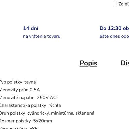
Zdieľ
14 dní
Do 12:30 o
na vrátenie tovaru
ešte dnes odo
Popis
Di
Typ poistky tavná
Menovitý prúd 0,5A
Menovité napätie 250V AC
Charakteristika poistky rýchla
Druh poistky cylindrický, miniatúrna, sklenená
Rozmer poistky 5x20mm
Výrobná séria FSF