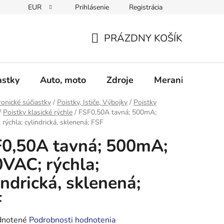
EUR
Prihlásenie
Registrácia
Obchodné podmienky
Podmienky ochrany osobných údajo
PRÁZDNY KOŠÍK
NÁKUPNÝ
KOŠÍK
astky
Auto, moto
Zdroje
Meranie - Spájk
ronické súčiastky
/
Poistky, Ističe, Výbojky
/
Poistky
/
Poistky klasické rýchle
/
FSF0,50A tavná; 500mA;
rýchla; cylindrická, sklenená; FSF
0,50A tavná; 500mA;
VAC; rýchla;
indrická, sklenená;
F
rné
notené
Podrobnosti hodnotenia