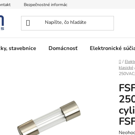
ntakt
Bezpečnostné informácie
Podmienky vrátenia peňazí
ky, stavebnice
Domácnosť
Elektronické súči
Domov
/
Elekt
klasické
250VAC; 
FSF
250
cyl
FS
Prieme
Neohod