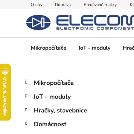
Prejsť
O nás
Doprava
Predávané značky
Ko
na
obsah
Mikropočítače
IoT - moduly
Hrač
B
K
Preskočiť
Mikropočítače
a
kategórie
o
t
č
IoT - moduly
e
n
g
ý
Hračky, stavebnice
ó
p
r
Domácnosť
i
a
e