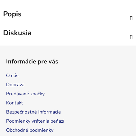
Popis
Diskusia
Z
á
Informácie pre vás
p
ä
O nás
t
Doprava
i
Predávané značky
e
Kontakt
Bezpečnostné informácie
Podmienky vrátenia peňazí
Obchodné podmienky