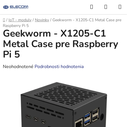
Prejsť
Hľadať
NÁKUP
na
KOŠÍK
obsah
Domov
/
IoT - moduly
/
Novinky
/
Geekworm - X1205-C1 Metal Case pre
Raspberry Pi 5
Geekworm - X1205-C1
Metal Case pre Raspberry
Pi 5
Priemerné
Neohodnotené
Podrobnosti hodnotenia
hodnotenie
produktu
je
0,0
z
5
hviezdičiek.